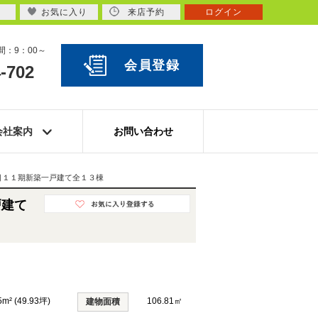
お気に入り
来店予約
ログイン
：9：00～
会員登録
-702
会社案内
お問い合わせ
目１１期新築一戸建て全１３棟
戸建て
5m² (49.93坪)
106.81㎡
建物面積