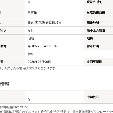
有
現況/引渡し
利
所有権
私道負担面積
況
接道: 西 私道 道路幅: 6ｍ
用途地域
バック
なし
法令上の制限
宅地
地勢
認番号
第HPA-25-14969-1号
都市計画
様
仲介
新日
2026年08月06日
次回更新日
報と差異がある場合は現況優先となります
情報
区
中学校区
()
報の学区情報について
物件情報に記載されております通学区域(学区)情報は、国土数値情報ダウンロードサ