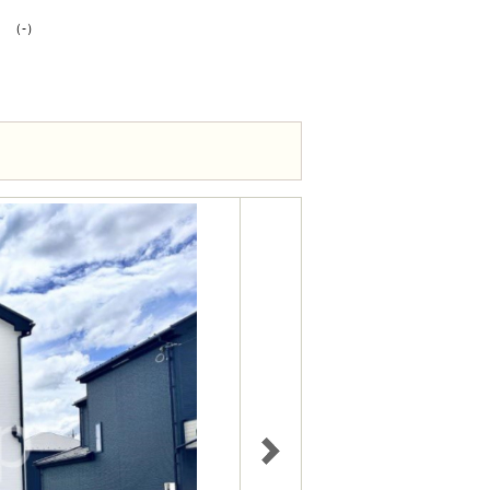
K （-）