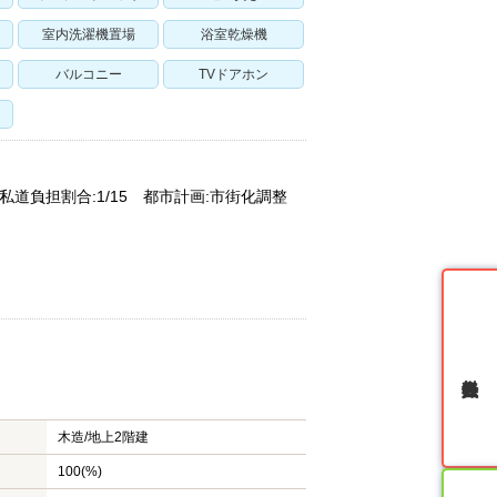
室内洗濯機置場
浴室乾燥機
バルコニー
TVドアホン
私道負担割合:1/15 都市計画:市街化調整
無料会員登録
木造/
地上2階建
100(%)