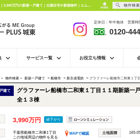
物件検索
グラファーレ船橋市二和東１丁目１１期新築一戸建て全１３棟 千葉県船橋市二和東1丁目｜3,990万円の新築一戸建て｜分譲住宅や新築物件｜エムイーPLUS城東株式会社
定休日：年中無休 営業時間
0120-444
集
サービス一覧
お役立ち情報
>
>
>
>
物件検索
>
新築一戸建て
船橋市
新京成電鉄
グラファーレ船橋市二和東１丁
グラファーレ船橋市二和東１丁目１１期新築一
戸建て
全１３棟
3,990万円
値下がり
千葉県船橋市二和東1丁目
165.0
土地面積
MAPで確認
この地域周辺の物件を見る