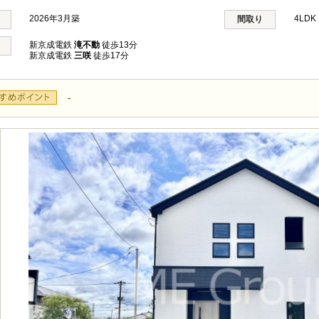
2026年3月築
4LD
間取り
新京成電鉄
滝不動
徒歩13分
新京成電鉄
三咲
徒歩17分
-