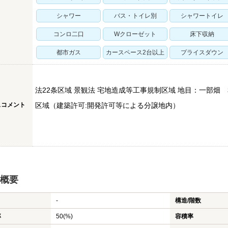
シャワー
バス・トイレ別
シャワートイレ
コンロ二口
Wクローゼット
床下収納
都市ガス
カースペース2台以上
プライスダウン
法22条区域 景観法 宅地造成等工事規制区域 地目：一部畑 
スコメント
区域（建築許可:開発許可等による分譲地内）
概要
-
構造/階数
率
50(%)
容積率