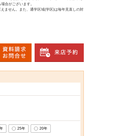
る場合がございます。
えません。また、通学区域(学区)は毎年見直しの対
0年
25年
20年