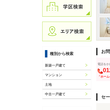
お問
種別から検索
電話をか
新築一戸建て
01
マンション
「ホーム
土地
中古一戸建て
セー