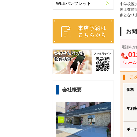
WEBパンフレット
中学校区
国土数値
象となり
お問
電話をか
01
「ホーム
こ
会社概要
価格
年利
ボー