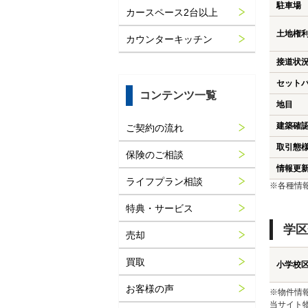
駐車場
カースペース2台以上
土地権
カウンターキッチン
接道状
セット
コンテンツ一覧
地目
建築確
ご契約の流れ
取引態
保険のご相談
情報更
ライフプラン相談
※各種情
特典・サービス
学区
売却
買取
小学校
お客様の声
※物件情
当サイト