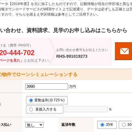
データ【2016年度】を元に加工したものですので、記載情報が現在の学区域と異な
情報ダウンロードサービスのWEBサイト上で記述通り、データは必ずしも正確とは言
ますので、そちらを踏まえ学区情報は参考としてご活用下さい。
い合わせ、資料請求、見学のお申し込みはこちらから
ける（携帯･PHS可）
お問い合わせ番号をお伝えください
20-444-702
RHS-991019273
ページを見た」
とお伝え下さい。
の物件でローンシミュレーションする
万円
変動金利 (0.725％)
率
直接入力する
％
ナス払い
返済年数
35年
3