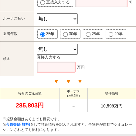
直接入力する
％
ボーナス払い
返済年数
35年
30年
25年
20年
直接入力する
頭金
万円
ボーナス
毎月のご返済額
物件価格
(×年2回)
285,803円
－
10,599万円
※返済金額はあくまでも目安です。
※
会員登録(無料)
をして詳細情報を記入されますと、全物件が自動でシミュレー
ションされとても便利になります。