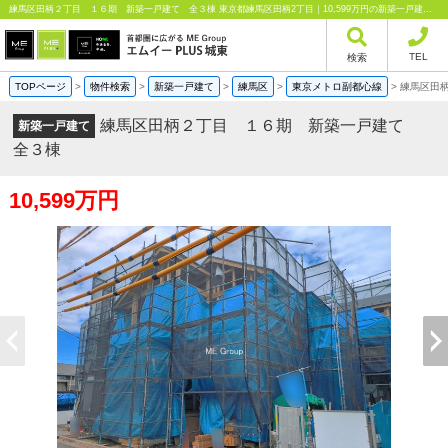
練馬区田柄２丁目 １６期 新築一戸建て 全３棟 東京都練馬区田柄2丁目｜10,599万円の新築一戸建て｜分譲住宅や新築物件｜エムイーPLUS城東株式会社
TEL
検索
TOPページ
>
物件検索
>
新築一戸建て
>
練馬区
>
東京メトロ副都心線
>
練馬区田
練馬区田柄２丁目 １６期 新築一戸建て
新築一戸建て
全３棟
10,599万円