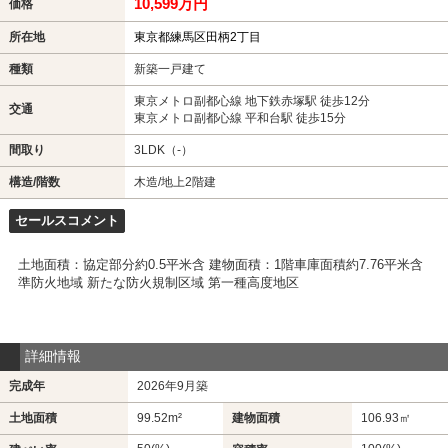
10,599万円
価格
所在地
東京都練馬区田柄2丁目
種類
新築一戸建て
東京メトロ副都心線 地下鉄赤塚駅 徒歩12分
交通
東京メトロ副都心線 平和台駅 徒歩15分
間取り
3LDK（-）
構造/階数
木造/地上2階建
セールスコメント
土地面積：協定部分約0.5平米含 建物面積：1階車庫面積約7.76平米含
準防火地域 新たな防火規制区域 第一種高度地区
詳細情報
完成年
2026年9月築
土地面積
99.52m²
建物面積
106.93㎡