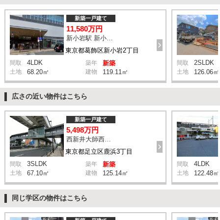
新築一戸建て
11,580万円
新小岩駅 新小岩二丁目 バス4分 停歩4分
東京都葛飾区新小岩2丁目
4LDK
2SLDK
間取
築年
新築
間取
土地
68.20㎡
建物
119.11㎡
土地
126.06㎡
広さの近い物件はこちら
新築一戸建て
5,498万円
西新井大師西駅 鹿浜三丁目交差点 バス14分 停歩4分
東京都足立区鹿浜3丁目
3SLDK
4LDK
間取
築年
新築
間取
土地
67.10㎡
建物
125.14㎡
土地
122.48㎡
同じ学区の物件はこちら