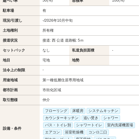
50(%)
100(%)
建ぺい率
容積率
駐車場
有
現況/引渡し
-/2026年10月中旬
土地権利
所有権
接道状況
接道: 西 公道 道路幅: 5ｍ
セットバック
なし
私道負担面積
-
地目
宅地
地勢
-
法令上の制限
用途地域
第一種低層住居専用地域
都市計画
市街化区域
取引態様
仲介
フローリング
床暖房
システムキッチン
カウンターキッチン
追い焚き
シャワー
バス・トイレ別
シャワートイレ
室内洗濯機置場
設備・条件
エアコン
浴室乾燥機
コンロ二口