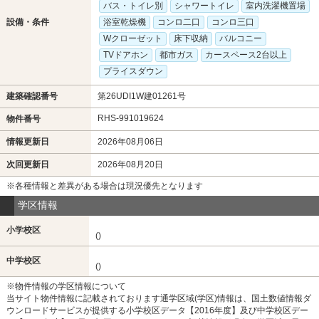
バス・トイレ別
シャワートイレ
室内洗濯機置場
設備・条件
浴室乾燥機
コンロ二口
コンロ三口
Wクローゼット
床下収納
バルコニー
TVドアホン
都市ガス
カースペース2台以上
プライスダウン
建築確認番号
第26UDI1W建01261号
RHS-991019624
物件番号
情報更新日
2026年08月06日
次回更新日
2026年08月20日
※各種情報と差異がある場合は現況優先となります
学区情報
小学校区
()
中学校区
()
※物件情報の学区情報について
当サイト物件情報に記載されております通学区域(学区)情報は、国土数値情報ダ
ウンロードサービスが提供する小学校区データ【2016年度】及び中学校区デー