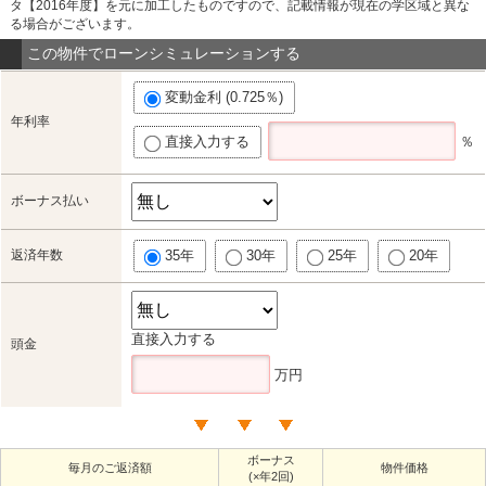
タ【2016年度】を元に加工したものですので、記載情報が現在の学区域と異な
る場合がございます。
この物件でローンシミュレーションする
変動金利 (0.725％)
年利率
直接入力する
％
ボーナス払い
返済年数
35年
30年
25年
20年
直接入力する
頭金
万円
ボーナス
毎月のご返済額
物件価格
(×年2回)