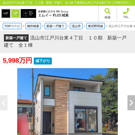
流山市江戸川台東４丁目 １０期 新築一戸建て 全１棟 千葉県流山市江戸川台東4丁目｜5,998万円の新築一戸建て｜分譲住宅や新築物件｜エムイーPLUS城東株式会社
TEL
検索
TOPページ
>
物件検索
>
新築一戸建て
>
流山市
>
東武野田線
>
流山市江戸川台東
流山市江戸川台東４丁目 １０期 新築一戸
新築一戸建て
建て 全１棟
5,998万円
値下がり