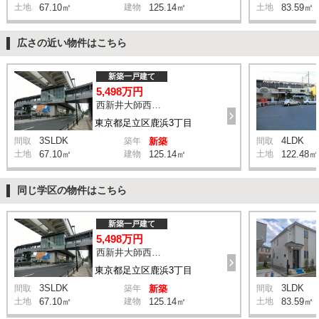
土地
67.10㎡
建物
125.14㎡
土地
83.59㎡
広さの近い物件はこちら
新築一戸建て
5,498万円
西新井大師西駅 鹿浜三丁目交差点 バス14分 停歩4分
東京都足立区鹿浜3丁目
3SLDK
4LDK
間取
築年
新築
間取
土地
67.10㎡
建物
125.14㎡
土地
122.48㎡
同じ学区の物件はこちら
新築一戸建て
5,498万円
西新井大師西駅 鹿浜三丁目交差点 バス14分 停歩4分
東京都足立区鹿浜3丁目
3SLDK
3LDK
間取
築年
新築
間取
土地
67.10㎡
建物
125.14㎡
土地
83.59㎡