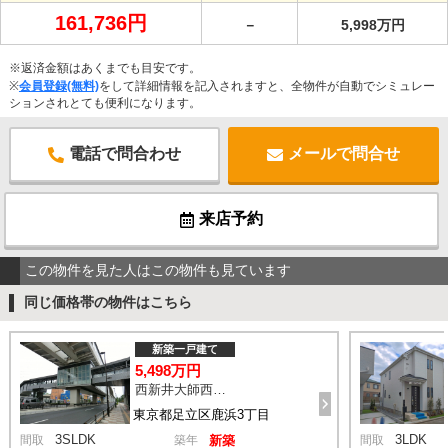
161,736円
－
5,998万円
※返済金額はあくまでも目安です。
※
会員登録(無料)
をして詳細情報を記入されますと、全物件が自動でシミュレー
ションされとても便利になります。
電話で問合わせ
メールで問合せ
来店予約
この物件を見た人はこの物件も見ています
同じ価格帯の物件はこちら
新築一戸建て
5,498万円
西新井大師西駅 鹿浜三丁目交差点 バス14分 停歩4分
東京都足立区鹿浜3丁目
3SLDK
3LDK
間取
築年
新築
間取