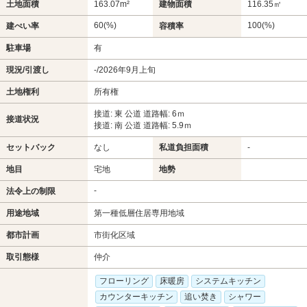
土地面積
163.07m²
建物面積
116.35㎡
60(%)
100(%)
建ぺい率
容積率
駐車場
有
現況/引渡し
-/2026年9月上旬
土地権利
所有権
接道: 東 公道 道路幅: 6ｍ
接道状況
接道: 南 公道 道路幅: 5.9ｍ
セットバック
なし
私道負担面積
-
地目
宅地
地勢
-
法令上の制限
用途地域
第一種低層住居専用地域
都市計画
市街化区域
取引態様
仲介
フローリング
床暖房
システムキッチン
カウンターキッチン
追い焚き
シャワー