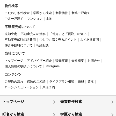
物件検索
こだわり条件検索
学区から検索
新着物件
新築一戸建て
中古一戸建て
マンション
土地
不動産売却について
売却査定
不動産売却の流れ
「仲介」と「買取」の違い
不動産売却時の諸費用
少しでも高く売るポイント
よくある質問
仲介手数料について
相続相談
当社について
トップページ
アドバイザー紹介
販売実績
会社概要
お問合せ
個人情報の取扱いについて
Instagram
コンテンツ
ご契約の流れ
保険のご相談
ライフプラン相談
売却
買取
ローンシミュレーション
来店予約
トップページ
売買物件検索
町名から検索
学区から検索