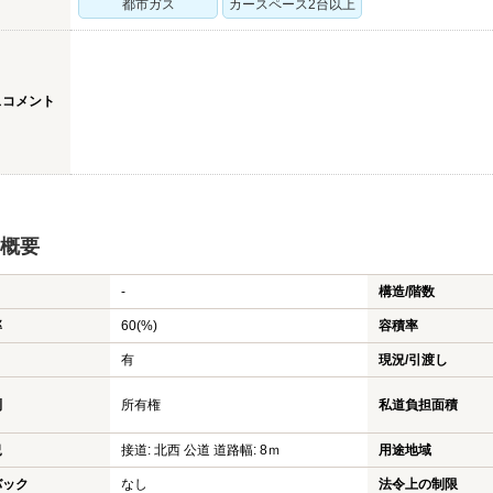
都市ガス
カースペース2台以上
スコメント
概要
-
構造/階数
率
60(%)
容積率
有
現況/引渡し
利
所有権
私道負担面積
況
接道: 北西 公道 道路幅: 8ｍ
用途地域
バック
なし
法令上の制限