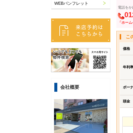
WEBパンフレット
電話をか
01
「ホーム
こ
価格
年利
会社概要
ボー
頭金