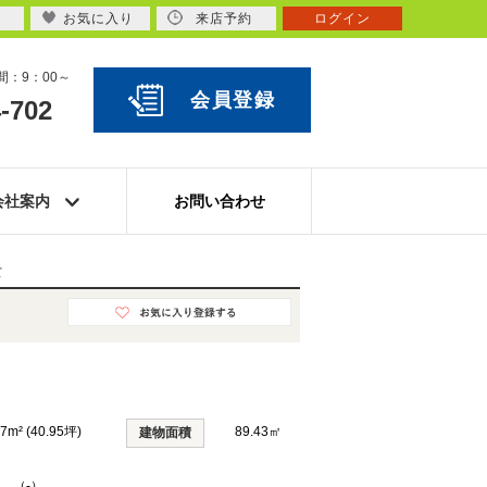
お気に入り
来店予約
ログイン
：9：00～
会員登録
-702
会社案内
お問い合わせ
て
37m² (40.95坪)
89.43㎡
建物面積
K （-）