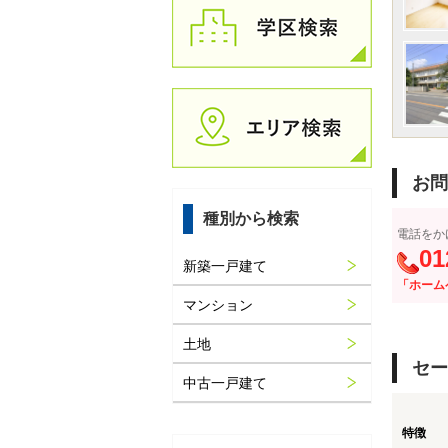
お問
種別から検索
電話をか
01
新築一戸建て
「ホーム
マンション
土地
セー
中古一戸建て
特徴