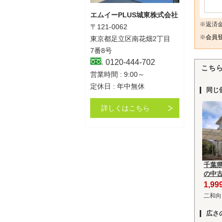
エムイーPLUS城東株式会社
※返済
〒121-0062
※
会員登
東京都足立区南花畑2丁目
7番8号
0120-444-702
こち
営業時間 : 9:00～
定休日 : 年中無休
同じ
詳しくはこちら
千葉
の中
1,9
二和向
広さ