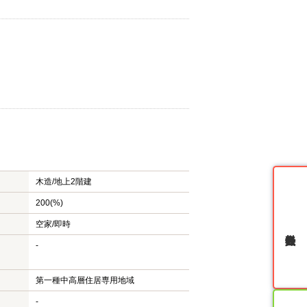
木造/
地上2階建
200(%)
空家/即時
無料会員登録
-
第一種中高層住居専用地域
-