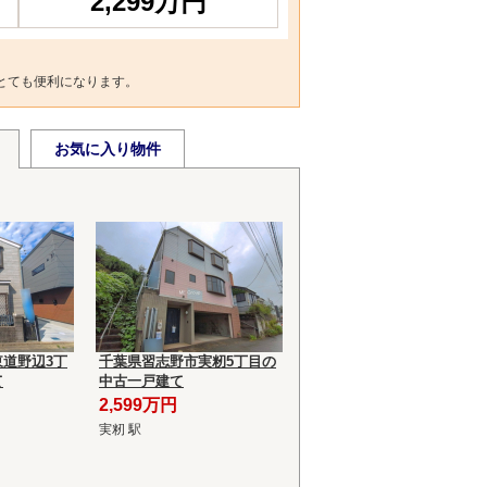
2,299万円
とても便利になります。
お気に入り物件
道野辺3丁
千葉県習志野市実籾5丁目の
て
中古一戸建て
2,599万円
実籾 駅