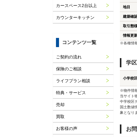
カースペース2台以上
地目
建築確
カウンターキッチン
取引態
情報更
コンテンツ一覧
※各種情
ご契約の流れ
学区
保険のご相談
小学校
ライフプラン相談
※物件情
特典・サービス
当サイト
中学校区
売却
国土数値
象となり
買取
お客様の声
お問