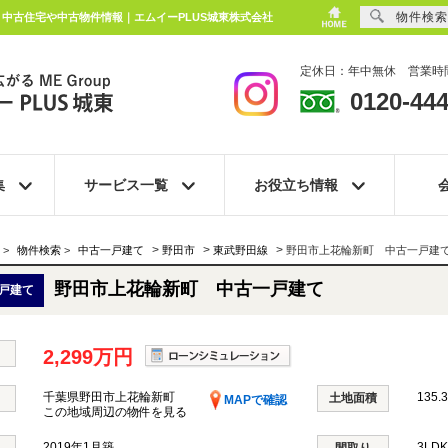
物件検索
｜中古住宅や中古物件情報｜エムイーPLUS城東株式会社
定休日：年中無休 営業時間
0120-444
集
サービス一覧
お役立ち情報
>
>
>
>
物件検索
>
中古一戸建て
野田市
東武野田線
野田市上花輪新町 中古一戸建
野田市上花輪新町 中古一戸建て
戸建て
2,299万円
千葉県野田市上花輪新町
135.
土地面積
MAPで確認
この地域周辺の物件を見る
2019年1月築
3LD