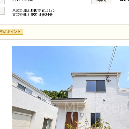
間取り
東武野田線
野田市
徒歩17分
東武野田線
愛宕
徒歩24分
-