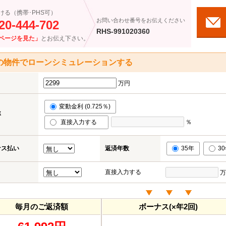
ける（携帯･PHS可）
お問い合わせ番号をお伝えください
20-444-702
RHS-991020360
ページを見た」
とお伝え下さい。
の物件でローンシミュレーションする
万円
変動金利 (0.725％)
率
直接入力する
％
ナス払い
返済年数
35年
3
直接入力する
万
毎月のご返済額
ボーナス(×年2回)