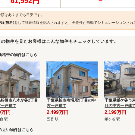
61,992円
－
金額はあくまでも目安です。
録(無料)
をして詳細情報を記入されますと、全物件が自動でシミュレーションされ
らの物件を見たお客様はこんな物件もチェックしています。
価格帯の物件はこちら
県船橋市八木が谷2丁目
千葉県柏市南増尾5丁目の中
千葉県鎌ケ谷市東
古一戸建て
古一戸建て
目の中古一戸建
99万円
2,499万円
2,199万円
台 駅
五香 駅
鎌ヶ谷 駅
の近い物件はこちら