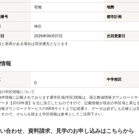
宅地
地勢
認番号
都市計画
様
仲介
新日
2026年08月07日
次回更新日
報と差異がある場合は現況優先となります
情報
区
中学校区
()
報の学区情報について
物件情報に記載されております通学区域(学区)情報は、国土数値情報ダウンロードサ
データ【2016年度】を元に加工したものですので、記載情報が現在の学区域と異な
情報ダウンロードサービスのWEBサイト上で記述通り、データは必ずしも正確とは言
ますので、そちらを踏まえ学区情報は参考としてご活用下さい。
い合わせ、資料請求、見学のお申し込みはこちらから