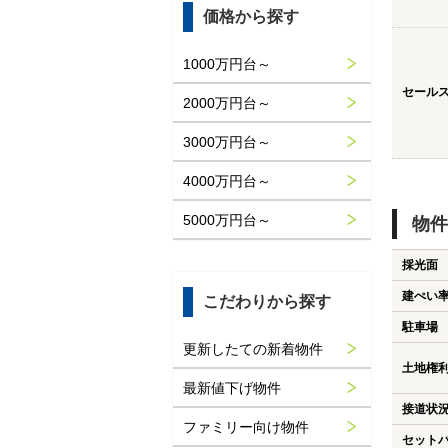
価格から探す
1000万円台～
セール
2000万円台～
3000万円台～
4000万円台～
5000万円台～
物件
採光面
建ぺい
こだわりから探す
駐車場
更新したての新着物件
土地権
最新値下げ物件
接道状
ファミリー向け物件
セット