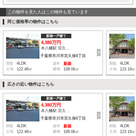
この物件を見た人はこの物件も見ています
同じ価格帯の物件はこちら
新築一戸建て
4,380万円
本八幡駅 宮久保坂上 バス10分 停歩7分
千葉県市川市宮久保6丁目
4LDK
4LDK
間取
築年
新築
間取
土地
122.48㎡
建物
108.06㎡
土地
123.19㎡
広さの近い物件はこちら
新築一戸建て
4,380万円
本八幡駅 宮久保坂上 バス10分 停歩7分
千葉県市川市宮久保6丁目
4LDK
4LDK
間取
築年
新築
間取
土地
122.48㎡
建物
108.06㎡
土地
123.19㎡