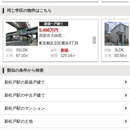
同じ学区の物件はこちら
新築一戸建て
5,498万円
西新井大師西駅 鹿浜三丁目交差点 バス14分 停歩4分
東京都足立区鹿浜3丁目
3SLDK
3LDK
間取
築年
新築
間取
土地
67.10㎡
建物
125.14㎡
土地
83.59㎡
類似の条件から検索
新松戸駅の新築戸建て
新松戸駅の中古戸建て
新松戸駅のマンション
新松戸駅の土地