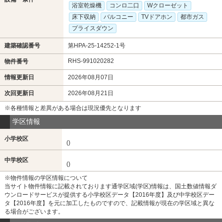
浴室乾燥機
コンロ二口
Wクローゼット
床下収納
バルコニー
TVドアホン
都市ガス
プライスダウン
建築確認番号
第HPA-25-14252-1号
RHS-991020282
物件番号
情報更新日
2026年08月07日
次回更新日
2026年08月21日
※各種情報と差異がある場合は現況優先となります
学区情報
小学校区
()
中学校区
()
※物件情報の学区情報について
当サイト物件情報に記載されております通学区域(学区)情報は、国土数値情報ダ
ウンロードサービスが提供する小学校区データ【2016年度】及び中学校区デー
タ【2016年度】を元に加工したものですので、記載情報が現在の学区域と異な
る場合がございます。