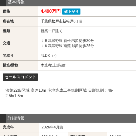
基本情報
4,490万円
価格
値下がり
所在地
千葉県松戸市新松戸6丁目
種類
新築一戸建て
ＪＲ武蔵野線 新松戸駅 徒歩20分
交通
ＪＲ武蔵野線 南流山駅 徒歩25分
間取り
4LDK（-）
構造/階数
木造/地上2階建
セールスコメント
法第22条区域 高さ10m 宅地造成工事規制区域 日影規制：4h-
2.5h/1.5m
詳細情報
完成年
2026年4月築