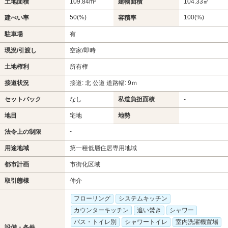
土地面積
109.84m²
建物面積
104.33㎡
50(%)
100(%)
建ぺい率
容積率
駐車場
有
現況/引渡し
空家/即時
土地権利
所有権
接道状況
接道: 北 公道 道路幅: 9ｍ
セットバック
なし
私道負担面積
-
地目
宅地
地勢
-
法令上の制限
用途地域
第一種低層住居専用地域
都市計画
市街化区域
取引態様
仲介
フローリング
システムキッチン
カウンターキッチン
追い焚き
シャワー
バス・トイレ別
シャワートイレ
室内洗濯機置場
設備・条件