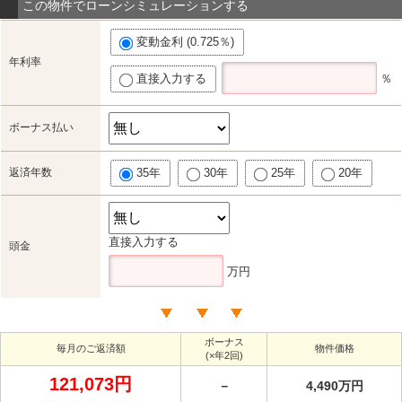
この物件でローンシミュレーションする
変動金利 (0.725％)
年利率
直接入力する
％
ボーナス払い
返済年数
35年
30年
25年
20年
直接入力する
頭金
万円
ボーナス
毎月のご返済額
物件価格
(×年2回)
121,073円
－
4,490万円