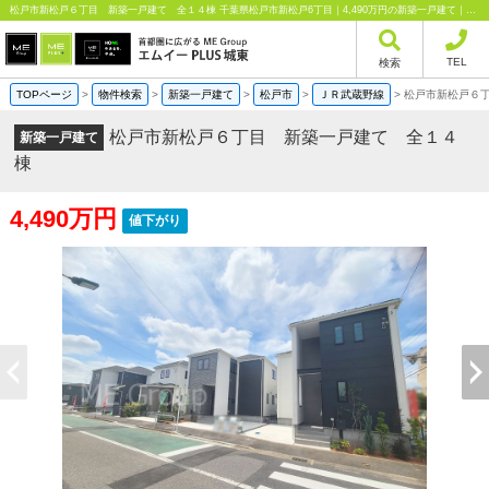
松戸市新松戸６丁目 新築一戸建て 全１４棟 千葉県松戸市新松戸6丁目｜4,490万円の新築一戸建て｜分譲住宅や新築物件｜エムイーPLUS城東株式会社
TEL
検索
TOPページ
>
物件検索
>
新築一戸建て
>
松戸市
>
ＪＲ武蔵野線
>
松戸市新松戸６
松戸市新松戸６丁目 新築一戸建て 全１４
新築一戸建て
棟
4,490万円
値下がり