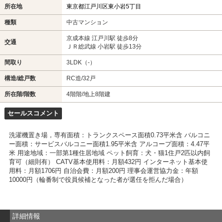
所在地
東京都江戸川区東小岩5丁目
種類
中古マンション
京成本線 江戸川駅 徒歩8分
交通
ＪＲ総武線 小岩駅 徒歩13分
間取り
3LDK（-）
構造/総戸数
RC造/32戸
所在階/階数
4階階/地上8階建
セールスコメント
洗濯機置き場，専有面積：トランクスペース面積0.73平米含 バルコニ
ー面積：サービスバルコニー面積1.95平米含 アルコープ面積：4.47平
米 用途地域：一部第1種住居地域 ペット飼育：犬・猫1住戸2匹以内飼
育可（細則有） CATV基本使用料：月額432円 インターネット基本使
用料：月額1706円 自治会費：月額200円 理事会運営協力金：年額
10000円（輪番制で役員候補となった者が選任を拒んだ場合）
詳細情報