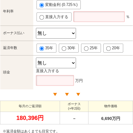
変動金利 (0.725％)
年利率
直接入力する
％
ボーナス払い
返済年数
35年
30年
25年
20年
直接入力する
頭金
万円
ボーナス
毎月のご返済額
物件価格
(×年2回)
180,396円
－
6,690万円
※返済金額はあくまでも目安です。