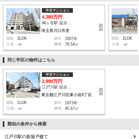
中古マンション
4,380万円
鳩ヶ谷駅 徒歩2分
埼玉県川口市里
3LDK
2LDK
間取
築年
2007年
間取
土地
-㎡
建物
78.54㎡
土地
-㎡
同じ学区の物件はこちら
中古マンション
2,990万円
江戸川駅 徒歩7分
東京都江戸川区東小岩6丁目
1LDK
間取
築年
1973年
土地
-㎡
建物
45.67㎡
類似の条件から検索
江戸川駅の新築戸建て