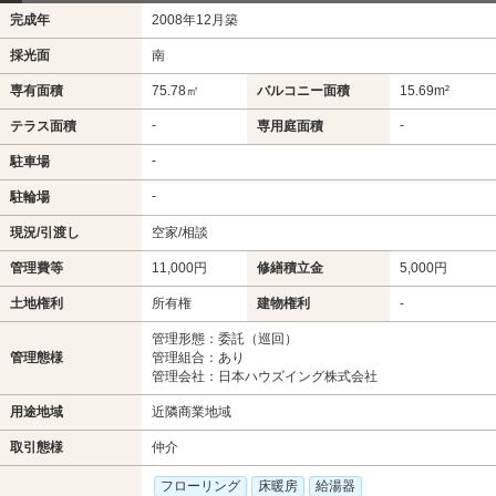
完成年
2008年12月築
採光面
南
専有面積
75.78㎡
バルコニー面積
15.69m²
-
-
テラス面積
専用庭面積
-
駐車場
-
駐輪場
現況/引渡し
空家/相談
管理費等
11,000円
修繕積立金
5,000円
土地権利
所有権
建物権利
-
管理形態：委託（巡回）
管理態様
管理組合：あり
管理会社：日本ハウズイング株式会社
用途地域
近隣商業地域
取引態様
仲介
フローリング
床暖房
給湯器