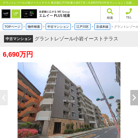
グラントレゾール小岩イーストテラス 東京都江戸川区東小岩5丁目｜6,690万円の中古マンション｜分譲マンション情報｜エムイーPLUS城東株式会社
TEL
検索
TOPページ
>
物件検索
>
中古マンション
>
江戸川区
>
京成本線
>
グラントレゾー
グラントレゾール小岩イーストテラス
中古マンション
6,690万円