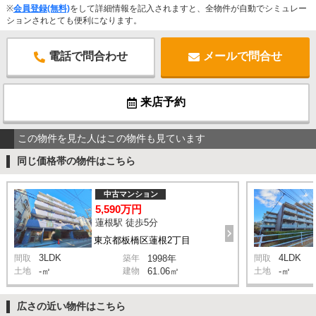
※
会員登録(無料)
をして詳細情報を記入されますと、全物件が自動でシミュレー
ションされとても便利になります。
電話で問合わせ
メールで問合せ
来店予約
この物件を見た人はこの物件も見ています
同じ価格帯の物件はこちら
中古マンション
5,590万円
蓮根駅 徒歩5分
東京都板橋区蓮根2丁目
3LDK
4LDK
間取
築年
1998年
間取
土地
-㎡
建物
61.06㎡
土地
-㎡
広さの近い物件はこちら