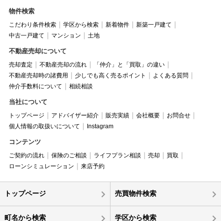
物件検索
こだわり条件検索
学区から検索
新着物件
新築一戸建て
中古一戸建て
マンション
土地
不動産売却について
売却査定
不動産売却の流れ
「仲介」と「買取」の違い
不動産売却時の諸費用
少しでも高く売るポイント
よくある質問
仲介手数料について
相続相談
当社について
トップページ
アドバイザー紹介
販売実績
会社概要
お問合せ
個人情報の取扱いについて
Instagram
コンテンツ
ご契約の流れ
保険のご相談
ライフプラン相談
売却
買取
ローンシミュレーション
来店予約
トップページ
売買物件検索
町名から検索
学区から検索