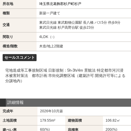
所在地
埼玉県北葛飾郡杉戸町杉戸
種類
新築一戸建て
東武日光線 東武動物公園駅 長八橋 バス5分 停歩9分
交通
東武日光線 杉戸高野台駅 徒歩23分
間取り
4LDK（-）
構造/階数
木造/地上2階建
セールスコメント
宅地造成等工事規制区域 日影規制：5h-3h/4m 景観法 特定都市河川浸
水被害対策法 都市計画:市街化調整区域（建築許可:開発許可等による
分譲地内）
詳細情報
完成年
2026年10月築
土地面積
179.55m²
建物面積
106.82㎡
60(%)
200(%)
建ぺい率
容積率