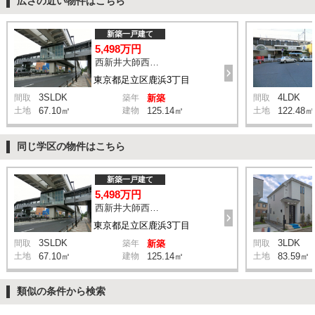
広さの近い物件はこちら
新築一戸建て
5,498万円
西新井大師西駅 鹿浜三丁目交差点 バス14分 停歩4分
東京都足立区鹿浜3丁目
3SLDK
4LDK
間取
築年
新築
間取
土地
67.10㎡
建物
125.14㎡
土地
122.48㎡
同じ学区の物件はこちら
新築一戸建て
5,498万円
西新井大師西駅 鹿浜三丁目交差点 バス14分 停歩4分
東京都足立区鹿浜3丁目
3SLDK
3LDK
間取
築年
新築
間取
土地
67.10㎡
建物
125.14㎡
土地
83.59㎡
類似の条件から検索