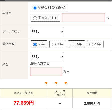
変動金利 (0.725％)
年利率
直接入力する
％
ボーナス払い
返済年数
35年
30年
25年
20年
直接入力する
頭金
万円
ボーナス
毎月のご返済額
物件価格
(×年2回)
77,659円
－
2,880万円