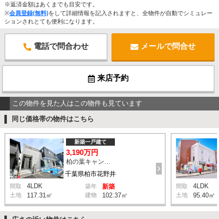
※返済金額はあくまでも目安です。
※
会員登録(無料)
をして詳細情報を記入されますと、全物件が自動でシミュレー
ションされとても便利になります。
電話で問合わせ
メールで問合せ
来店予約
この物件を見た人はこの物件も見ています
同じ価格帯の物件はこちら
新築一戸建て
3,190万円
柏の葉キャンパス駅 ライフタウン中央 バス7分 停歩5分
千葉県柏市花野井
4LDK
4LDK
間取
築年
新築
間取
土地
117.31㎡
建物
102.37㎡
土地
95.40㎡