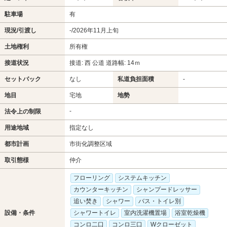
駐車場
有
現況/引渡し
-/2026年11月上旬
土地権利
所有権
接道状況
接道: 西 公道 道路幅: 14ｍ
セットバック
なし
私道負担面積
-
地目
宅地
地勢
-
法令上の制限
用途地域
指定なし
都市計画
市街化調整区域
取引態様
仲介
フローリング
システムキッチン
カウンターキッチン
シャンプードレッサー
追い焚き
シャワー
バス・トイレ別
設備・条件
シャワートイレ
室内洗濯機置場
浴室乾燥機
コンロ二口
コンロ三口
Wクローゼット