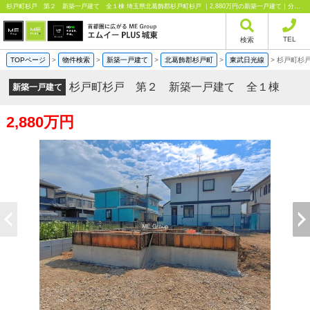
杉戸町杉戸 第２ 新築一戸建て 全１棟 埼玉県北葛飾郡杉戸町杉戸 ｜2,880万円の新築一戸建て｜分譲住宅や新築物件｜エムイーPLUS城東株式会社
TEL
検索
TOPページ
>
物件検索
>
新築一戸建て
>
北葛飾郡杉戸町
>
東武日光線
>
杉戸町杉
杉戸町杉戸 第２ 新築一戸建て 全１棟
新築一戸建て
2,880万円