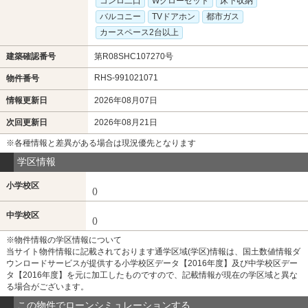
コンロ二口
Wクローゼット
床下収納
バルコニー
TVドアホン
都市ガス
カースペース2台以上
建築確認番号
第R08SHC107270号
RHS-991021071
物件番号
情報更新日
2026年08月07日
次回更新日
2026年08月21日
※各種情報と差異がある場合は現況優先となります
学区情報
小学校区
()
中学校区
()
※物件情報の学区情報について
当サイト物件情報に記載されております通学区域(学区)情報は、国土数値情報ダ
ウンロードサービスが提供する小学校区データ【2016年度】及び中学校区デー
タ【2016年度】を元に加工したものですので、記載情報が現在の学区域と異な
る場合がございます。
この物件でローンシミュレーションする