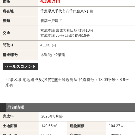
4,390万円
価格
所在地
千葉県八千代市八千代台東5丁目
種類
新築一戸建て
京成本線 京成大和田駅 徒歩10分
交通
京成本線 八千代台駅 徒歩18分
間取り
4LDK（-）
構造/階数
木造/地上2階建
セールスコメント
22条区域 宅地造成及び特定盛土等規制法 私道持分：13.09平米・8.9平
米有
詳細情報
完成年
2026年8月築
土地面積
149.65m²
建物面積
104.27㎡