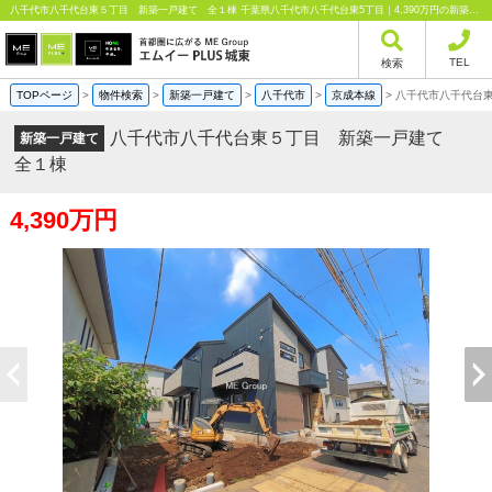
八千代市八千代台東５丁目 新築一戸建て 全１棟 千葉県八千代市八千代台東5丁目｜4,390万円の新築一戸建て｜分譲住宅や新築物件｜エムイーPLUS城東株式会社
TEL
検索
TOPページ
>
物件検索
>
新築一戸建て
>
八千代市
>
京成本線
>
八千代市八千代台
八千代市八千代台東５丁目 新築一戸建て
新築一戸建て
全１棟
4,390万円