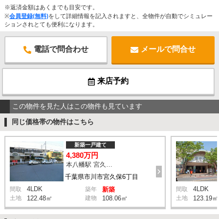
※返済金額はあくまでも目安です。
※
会員登録(無料)
をして詳細情報を記入されますと、全物件が自動でシミュレー
ションされとても便利になります。
電話で問合わせ
メールで問合せ
来店予約
この物件を見た人はこの物件も見ています
同じ価格帯の物件はこちら
新築一戸建て
4,380万円
本八幡駅 宮久保坂上 バス10分 停歩7分
千葉県市川市宮久保6丁目
4LDK
4LDK
間取
築年
新築
間取
土地
122.48㎡
建物
108.06㎡
土地
123.19㎡