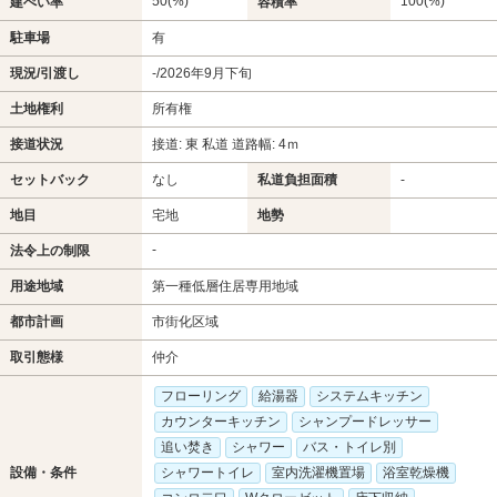
50(%)
100(%)
建ぺい率
容積率
駐車場
有
現況/引渡し
-/2026年9月下旬
土地権利
所有権
接道状況
接道: 東 私道 道路幅: 4ｍ
セットバック
なし
私道負担面積
-
地目
宅地
地勢
-
法令上の制限
用途地域
第一種低層住居専用地域
都市計画
市街化区域
取引態様
仲介
フローリング
給湯器
システムキッチン
カウンターキッチン
シャンプードレッサー
追い焚き
シャワー
バス・トイレ別
設備・条件
シャワートイレ
室内洗濯機置場
浴室乾燥機