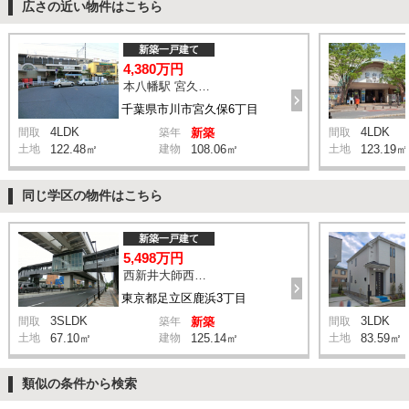
広さの近い物件はこちら
新築一戸建て
4,380万円
本八幡駅 宮久保坂上 バス10分 停歩7分
千葉県市川市宮久保6丁目
4LDK
4LDK
間取
築年
新築
間取
土地
122.48㎡
建物
108.06㎡
土地
123.19㎡
同じ学区の物件はこちら
新築一戸建て
5,498万円
西新井大師西駅 鹿浜三丁目交差点 バス14分 停歩4分
東京都足立区鹿浜3丁目
3SLDK
3LDK
間取
築年
新築
間取
土地
67.10㎡
建物
125.14㎡
土地
83.59㎡
類似の条件から検索