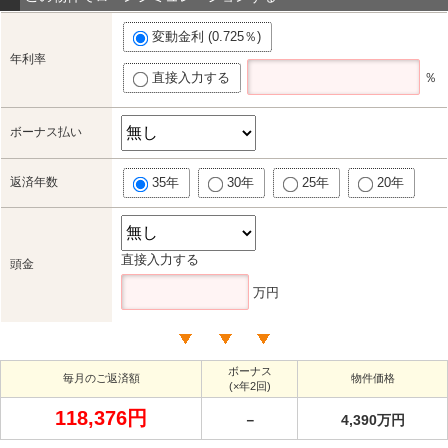
変動金利 (0.725％)
年利率
直接入力する
％
ボーナス払い
返済年数
35年
30年
25年
20年
直接入力する
頭金
万円
ボーナス
毎月のご返済額
物件価格
(×年2回)
118,376円
－
4,390万円