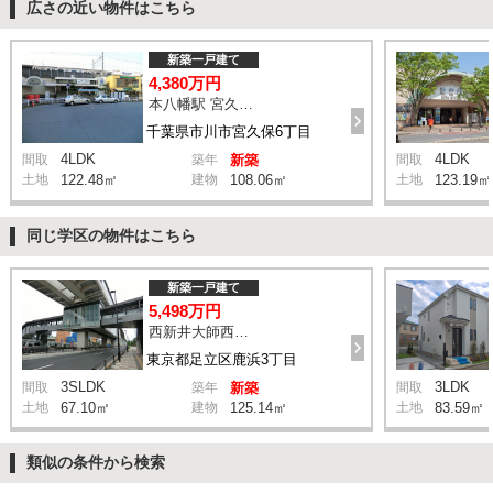
広さの近い物件はこちら
新築一戸建て
4,380万円
本八幡駅 宮久保坂上 バス10分 停歩7分
千葉県市川市宮久保6丁目
4LDK
4LDK
間取
築年
新築
間取
土地
122.48㎡
建物
108.06㎡
土地
123.19㎡
同じ学区の物件はこちら
新築一戸建て
5,498万円
西新井大師西駅 鹿浜三丁目交差点 バス14分 停歩4分
東京都足立区鹿浜3丁目
3SLDK
3LDK
間取
築年
新築
間取
土地
67.10㎡
建物
125.14㎡
土地
83.59㎡
類似の条件から検索