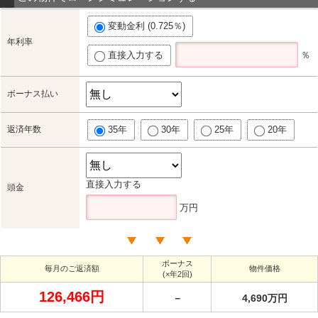
変動金利 (0.725％)
年利率
直接入力する
％
ボーナス払い
返済年数
35年
30年
25年
20年
直接入力する
頭金
万円
ボーナス
毎月のご返済額
物件価格
(×年2回)
126,466円
－
4,690万円