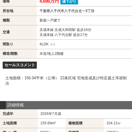
4,690万円
価格
値下がり
所在地
千葉県八千代市八千代台北一3丁目
種類
新築一戸建て
京成本線 京成大和田駅 徒歩16分
交通
京成本線 八千代台駅 徒歩17分
間取り
4LDK（-）
構造/階数
木造/地上2階建
セールスコメント
土地面積：156.04平米（公簿） 22条区域 宅地造成及び特定盛土等規制
法
詳細情報
完成年
2026年7月築
土地面積
155.69m²
建物面積
104.13㎡