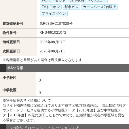
Wクローゼット
床下収納
バルコニー
TVドアホン
都市ガス
カースペース2台以上
プライスダウン
建築確認番号
第R08SHC107028号
RHS-991021072
物件番号
情報更新日
2026年08月07日
次回更新日
2026年08月21日
※各種情報と差異がある場合は現況優先となります
学区情報
小学校区
()
中学校区
()
※物件情報の学区情報について
当サイト物件情報に記載されております通学区域(学区)情報は、国土数値情報ダ
ウンロードサービスが提供する小学校区データ【2016年度】及び中学校区デー
タ【2016年度】を元に加工したものですので、記載情報が現在の学区域と異な
る場合がございます。
この物件でローンシミュレーションする