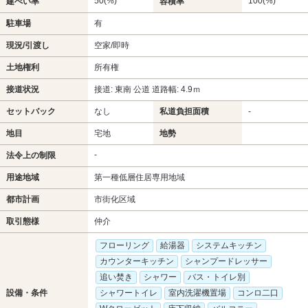
50(%)
100(%)
建ぺい率
容積率
駐車場
有
現況/引渡し
空家/即時
土地権利
所有権
接道状況
接道: 東南 公道 道路幅: 4.9ｍ
セットバック
なし
私道負担面積
-
地目
宅地
地勢
-
法令上の制限
用途地域
第一種低層住居専用地域
都市計画
市街化区域
取引態様
仲介
フローリング
給湯器
システムキッチン
カウンターキッチン
シャンプードレッサー
追い焚き
シャワー
バス・トイレ別
設備・条件
シャワートイレ
室内洗濯機置場
コンロ二口