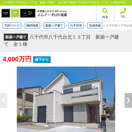
八千代市八千代台北１３丁目 新築一戸建て 全１棟 千葉県八千代市八千代台北一3丁目｜4,690万円の新築一戸建て｜分譲住宅や新築物件｜エムイーPLUS城東株式会社
TEL
検索
TOPページ
>
物件検索
>
新築一戸建て
>
八千代市
>
京成本線
>
八千代市八千代台
八千代市八千代台北１３丁目 新築一戸建
新築一戸建て
て 全１棟
4,690万円
値下がり