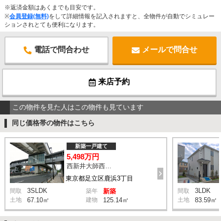
※返済金額はあくまでも目安です。
※
会員登録(無料)
をして詳細情報を記入されますと、全物件が自動でシミュレー
ションされとても便利になります。
電話で問合わせ
メールで問合せ
来店予約
この物件を見た人はこの物件も見ています
同じ価格帯の物件はこちら
新築一戸建て
5,498万円
西新井大師西駅 鹿浜三丁目交差点 バス14分 停歩4分
東京都足立区鹿浜3丁目
3SLDK
3LDK
間取
築年
新築
間取
土地
67.10㎡
建物
125.14㎡
土地
83.59㎡