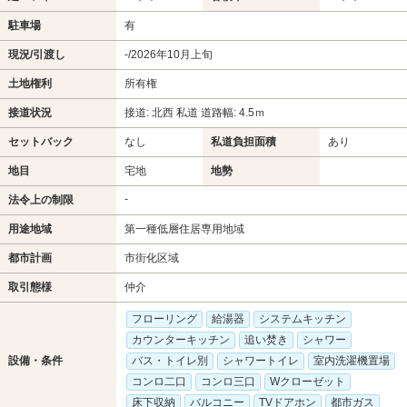
駐車場
有
現況/引渡し
-/2026年10月上旬
土地権利
所有権
接道状況
接道: 北西 私道 道路幅: 4.5ｍ
セットバック
なし
私道負担面積
あり
地目
宅地
地勢
-
法令上の制限
用途地域
第一種低層住居専用地域
都市計画
市街化区域
取引態様
仲介
フローリング
給湯器
システムキッチン
カウンターキッチン
追い焚き
シャワー
設備・条件
バス・トイレ別
シャワートイレ
室内洗濯機置場
コンロ二口
コンロ三口
Wクローゼット
床下収納
バルコニー
TVドアホン
都市ガス