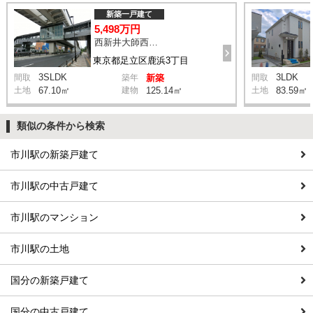
新築一戸建て
5,498万円
西新井大師西駅 鹿浜三丁目交差点 バス14分 停歩4分
東京都足立区鹿浜3丁目
3SLDK
3LDK
間取
築年
新築
間取
土地
67.10㎡
建物
125.14㎡
土地
83.59㎡
類似の条件から検索
市川駅の新築戸建て
市川駅の中古戸建て
市川駅のマンション
市川駅の土地
国分の新築戸建て
国分の中古戸建て