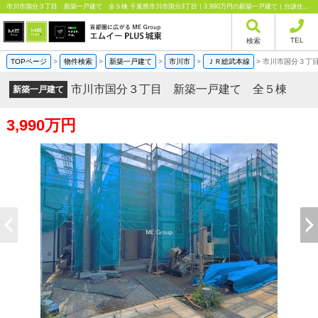
市川市国分３丁目 新築一戸建て 全５棟 千葉県市川市国分3丁目｜3,990万円の新築一戸建て｜分譲住宅や新築物件｜エムイーPLUS城東株式会社
TEL
検索
TOPページ
>
物件検索
>
新築一戸建て
>
市川市
>
ＪＲ総武本線
>
市川市国分３丁
市川市国分３丁目 新築一戸建て 全５棟
新築一戸建て
3,990万円