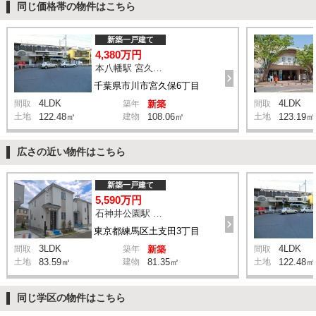
同じ価格帯の物件はこちら
新築一戸建て
4,380万円
本八幡駅 宮久保坂上 バス10分 停歩7分
千葉県市川市宮久保6丁目
4LDK
4LDK
間取
築年
新築
間取
土地
122.48㎡
建物
108.06㎡
土地
123.19㎡
広さの近い物件はこちら
新築一戸建て
5,590万円
石神井公園駅 橋戸小学校 バス15分 停歩4分
東京都練馬区土支田3丁目
3LDK
4LDK
間取
築年
新築
間取
土地
83.59㎡
建物
81.35㎡
土地
122.48㎡
同じ学区の物件はこちら