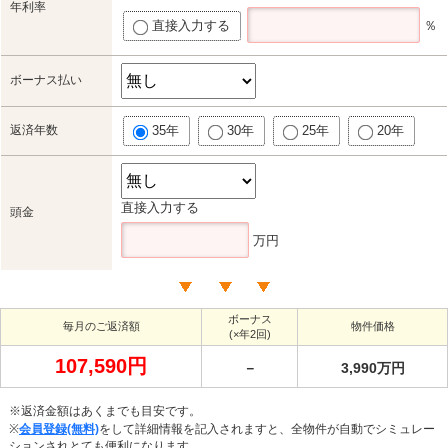
年利率
直接入力する
％
ボーナス払い
返済年数
35年
30年
25年
20年
直接入力する
頭金
万円
ボーナス
毎月のご返済額
物件価格
(×年2回)
107,590円
－
3,990万円
※返済金額はあくまでも目安です。
※
会員登録(無料)
をして詳細情報を記入されますと、全物件が自動でシミュレー
ションされとても便利になります。