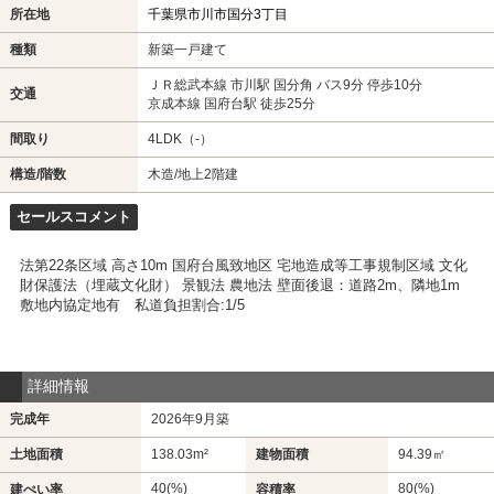
所在地
千葉県市川市国分3丁目
種類
新築一戸建て
ＪＲ総武本線 市川駅 国分角 バス9分 停歩10分
交通
京成本線 国府台駅 徒歩25分
間取り
4LDK（-）
構造/階数
木造/地上2階建
セールスコメント
法第22条区域 高さ10m 国府台風致地区 宅地造成等工事規制区域 文化
財保護法（埋蔵文化財） 景観法 農地法 壁面後退：道路2m、隣地1m
敷地内協定地有 私道負担割合:1/5
詳細情報
完成年
2026年9月築
土地面積
138.03m²
建物面積
94.39㎡
40(%)
80(%)
建ぺい率
容積率