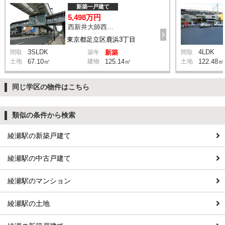
新築一戸建て
5,498万円
西新井大師西駅 鹿浜三丁目交差点 バス14分 停歩4分
東京都足立区鹿浜3丁目
3SLDK
4LDK
間取
築年
新築
間取
土地
67.10㎡
建物
125.14㎡
土地
122.48㎡
同じ学区の物件はこちら
類似の条件から検索
綾瀬駅の新築戸建て
綾瀬駅の中古戸建て
綾瀬駅のマンション
綾瀬駅の土地