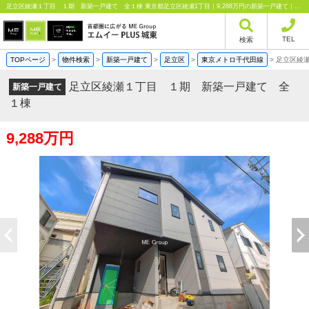
足立区綾瀬１丁目 １期 新築一戸建て 全１棟 東京都足立区綾瀬1丁目｜9,288万円の新築一戸建て｜分譲住宅や新築物件｜エムイーPLUS城東株式会社
TEL
検索
TOPページ
>
物件検索
>
新築一戸建て
>
足立区
>
東京メトロ千代田線
>
足立区綾
足立区綾瀬１丁目 １期 新築一戸建て 全
新築一戸建て
１棟
9,288万円