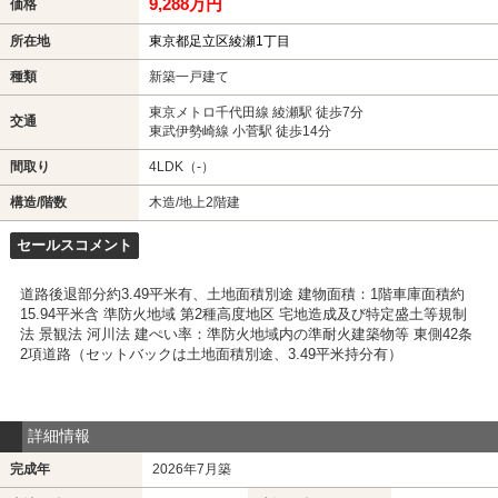
9,288万円
価格
所在地
東京都足立区綾瀬1丁目
種類
新築一戸建て
東京メトロ千代田線 綾瀬駅 徒歩7分
交通
東武伊勢崎線 小菅駅 徒歩14分
間取り
4LDK（-）
構造/階数
木造/地上2階建
セールスコメント
道路後退部分約3.49平米有、土地面積別途 建物面積：1階車庫面積約
15.94平米含 準防火地域 第2種高度地区 宅地造成及び特定盛土等規制
法 景観法 河川法 建ぺい率：準防火地域内の準耐火建築物等 東側42条
2項道路（セットバックは土地面積別途、3.49平米持分有）
詳細情報
完成年
2026年7月築