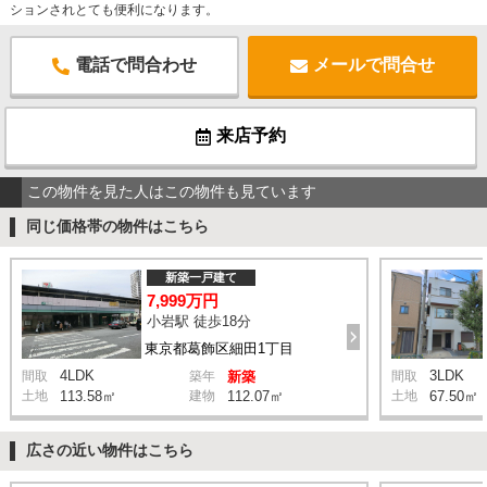
ションされとても便利になります。
電話で問合わせ
メールで問合せ
来店予約
この物件を見た人はこの物件も見ています
同じ価格帯の物件はこちら
新築一戸建て
7,999万円
小岩駅 徒歩18分
東京都葛飾区細田1丁目
4LDK
3LDK
間取
築年
新築
間取
土地
113.58㎡
建物
112.07㎡
土地
67.50㎡
広さの近い物件はこちら