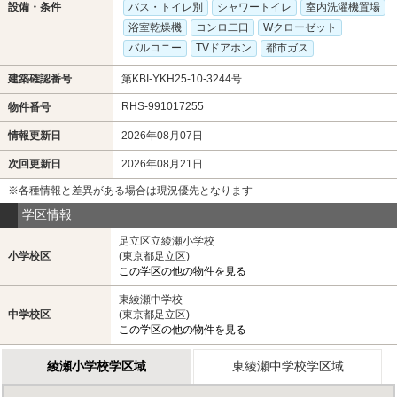
設備・条件
バス・トイレ別
シャワートイレ
室内洗濯機置場
浴室乾燥機
コンロ二口
Wクローゼット
バルコニー
TVドアホン
都市ガス
建築確認番号
第KBI-YKH25-10-3244号
RHS-991017255
物件番号
情報更新日
2026年08月07日
次回更新日
2026年08月21日
※各種情報と差異がある場合は現況優先となります
学区情報
足立区立綾瀬小学校
小学校区
(東京都足立区)
この学区の他の物件を見る
東綾瀬中学校
中学校区
(東京都足立区)
この学区の他の物件を見る
綾瀬小学校学区域
東綾瀬中学校学区域