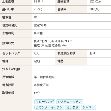
土地面積
89.8m²
建物面積
121.01㎡
70(%)
200(%)
建ぺい率
容積率
駐車場
有
現況/引渡し
空家/即時
土地権利
所有権
接道: 北西 公道 道路幅: 9.4ｍ
接道状況
接道: 東 公道 道路幅: 4ｍ
セットバック
なし
私道負担面積
あり
地目
宅地
地勢
-
法令上の制限
用途地域
第一種住居地域
都市計画
市街化区域
取引態様
仲介
フローリング
システムキッチン
カウンターキッチン
追い焚き
シャワー