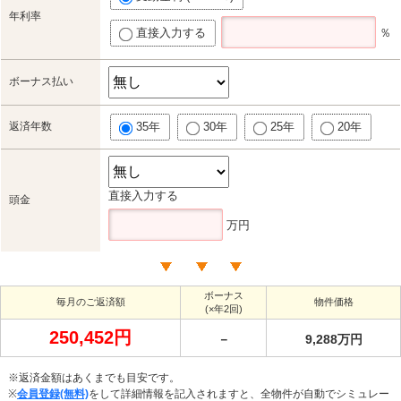
年利率
直接入力する
％
ボーナス払い
返済年数
35年
30年
25年
20年
直接入力する
頭金
万円
ボーナス
毎月のご返済額
物件価格
(×年2回)
250,452円
－
9,288万円
※返済金額はあくまでも目安です。
※
会員登録(無料)
をして詳細情報を記入されますと、全物件が自動でシミュレー