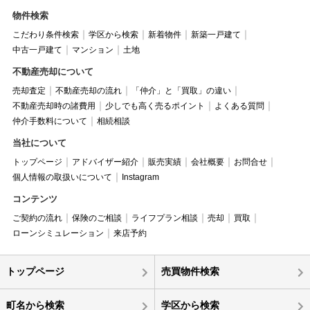
物件検索
こだわり条件検索
学区から検索
新着物件
新築一戸建て
中古一戸建て
マンション
土地
不動産売却について
売却査定
不動産売却の流れ
「仲介」と「買取」の違い
不動産売却時の諸費用
少しでも高く売るポイント
よくある質問
仲介手数料について
相続相談
当社について
トップページ
アドバイザー紹介
販売実績
会社概要
お問合せ
個人情報の取扱いについて
Instagram
コンテンツ
ご契約の流れ
保険のご相談
ライフプラン相談
売却
買取
ローンシミュレーション
来店予約
トップページ
売買物件検索
町名から検索
学区から検索