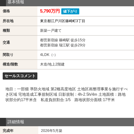
基本情報
5,790万円
価格
値下がり
所在地
東京都江戸川区篠崎町3丁目
種類
新築一戸建て
都営新宿線 篠崎駅 徒歩15分
交通
都営新宿線 瑞江駅 徒歩29分
間取り
4LDK（-）
構造/階数
木造/地上2階建
セールスコメント
地目：一部畑 準防火地域 第2種高度地区 土地区画整理事業を施行すべ
き区域 宅地造成工事規制区域 日影規制：4h-2.5h/4m 土地面積：路地
状部分約17平米含 私道負担割合:1/5 路地状部分面積:17平米
詳細情報
完成年
2026年5月築