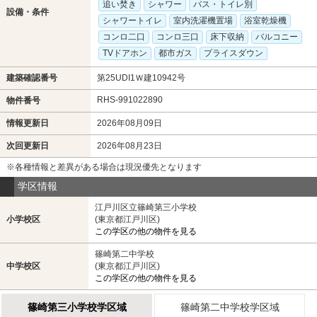
追い焚き
シャワー
バス・トイレ別
設備・条件
シャワートイレ
室内洗濯機置場
浴室乾燥機
コンロ二口
コンロ三口
床下収納
バルコニー
TVドアホン
都市ガス
プライスダウン
建築確認番号
第25UDI1Ｗ建10942号
RHS-991022890
物件番号
情報更新日
2026年08月09日
次回更新日
2026年08月23日
※各種情報と差異がある場合は現況優先となります
学区情報
江戸川区立篠崎第三小学校
小学校区
(東京都江戸川区)
この学区の他の物件を見る
篠崎第二中学校
中学校区
(東京都江戸川区)
この学区の他の物件を見る
篠崎第三小学校学区域
篠崎第二中学校学区域