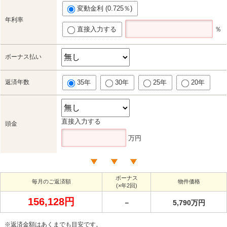
変動金利 (0.725％)
年利率
直接入力する
％
ボーナス払い
返済年数
35年
30年
25年
20年
直接入力する
頭金
万円
ボーナス
毎月のご返済額
物件価格
(×年2回)
156,128円
－
5,790万円
※返済金額はあくまでも目安です。