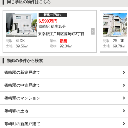
同じ学区の物件はこちら
新築一戸建て
6,590万円
篠崎駅 徒歩15分
東京都江戸川区篠崎町3丁目
4LDK
2SLDK
間取
築年
新築
間取
土地
89.56㎡
建物
92.34㎡
土地
69.79㎡
類似の条件から検索
篠崎駅の新築戸建て
篠崎駅の中古戸建て
篠崎駅のマンション
篠崎駅の土地
篠崎町の新築戸建て