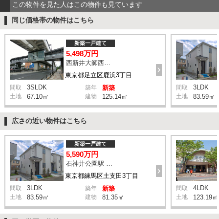
この物件を見た人はこの物件も見ています
同じ価格帯の物件はこちら
新築一戸建て
5,498万円
西新井大師西駅 鹿浜三丁目交差点 バス14分 停歩4分
東京都足立区鹿浜3丁目
3SLDK
3LDK
間取
築年
新築
間取
土地
67.10㎡
建物
125.14㎡
土地
83.59㎡
広さの近い物件はこちら
新築一戸建て
5,590万円
石神井公園駅 橋戸小学校 バス15分 停歩4分
東京都練馬区土支田3丁目
3LDK
4LDK
間取
築年
新築
間取
土地
83.59㎡
建物
81.35㎡
土地
123.19㎡