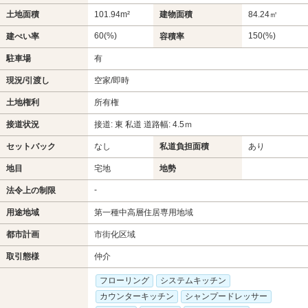
土地面積
101.94m²
建物面積
84.24㎡
60(%)
150(%)
建ぺい率
容積率
駐車場
有
現況/引渡し
空家/即時
土地権利
所有権
接道状況
接道: 東 私道 道路幅: 4.5ｍ
セットバック
なし
私道負担面積
あり
地目
宅地
地勢
-
法令上の制限
用途地域
第一種中高層住居専用地域
都市計画
市街化区域
取引態様
仲介
フローリング
システムキッチン
カウンターキッチン
シャンプードレッサー