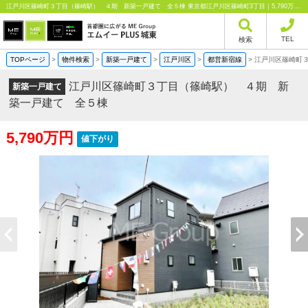
江戸川区篠崎町３丁目（篠崎駅） ４期 新築一戸建て 全５棟 東京都江戸川区篠崎町3丁目｜5,790万円の新築一戸建て｜分譲住宅や新築物件｜エムイーPLUS城東株式会社
TEL
検索
TOPページ
>
物件検索
>
新築一戸建て
>
江戸川区
>
都営新宿線
>
江戸川区篠崎町
江戸川区篠崎町３丁目（篠崎駅） ４期 新
新築一戸建て
築一戸建て 全５棟
5,790万円
値下がり