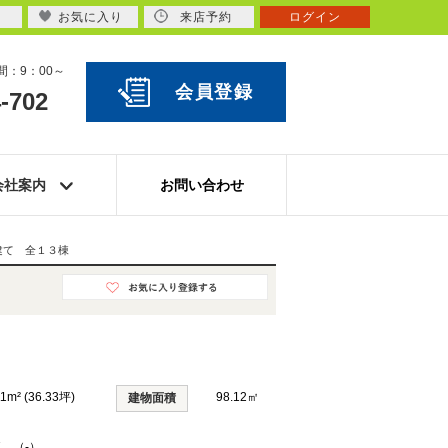
お気に入り
来店予約
ログイン
：9：00～
会員登録
-702
会社案内
お問い合わせ
建て 全１３棟
11m² (36.33坪)
98.12㎡
建物面積
K （-）