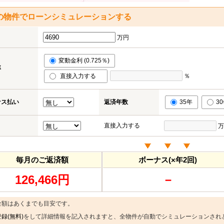
の物件でローンシミュレーションする
万円
変動金利 (0.725％)
率
直接入力する
％
ナス払い
返済年数
35年
3
直接入力する
万
毎月のご返済額
ボーナス(×年2回)
126,466円
－
金額はあくまでも目安です。
録(無料)
をして詳細情報を記入されますと、全物件が自動でシミュレーションされ