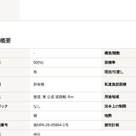
概要
-
構造/階数
率
50(%)
容積率
有
現況/引渡し
利
所有権
私道負担面積
況
接道: 東 公道 道路幅: 6ｍ
用途地域
バック
なし
法令上の制限
畑
地勢
認番号
第HPA-26-05864-1号
都市計画
様
仲介