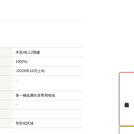
木造/
地上2階建
100(%)
-/2026年10月上旬
-
第一種低層住居専用地域
無料会員登録
-
市街化区域