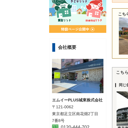
こち
会社概要
こち
同じ
エムイーPLUS城東株式会社
〒121-0062
東京都足立区南花畑2丁目
7番8号
0120-444-702