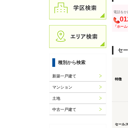
電話をか
01
「ホーム
セー
種別から検索
新築一戸建て
特徴
マンション
土地
中古一戸建て
セール