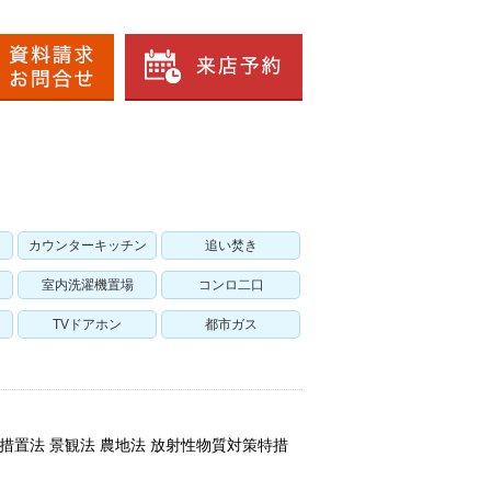
カウンターキッチン
追い焚き
室内洗濯機置場
コンロ二口
TVドアホン
都市ガス
別措置法 景観法 農地法 放射性物質対策特措