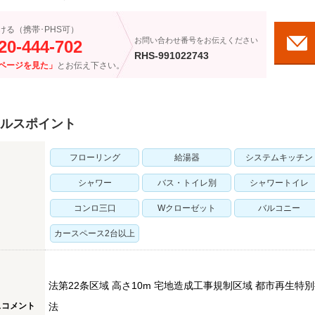
ける（携帯･PHS可）
お問い合わせ番号をお伝えください
20-444-702
RHS-991022743
ページを見た」
とお伝え下さい。
ルスポイント
フローリング
給湯器
システムキッチン
シャワー
バス・トイレ別
シャワートイレ
コンロ三口
Wクローゼット
バルコニー
カースペース2台以上
法第22条区域 高さ10m 宅地造成工事規制区域 都市再生特
スコメント
法