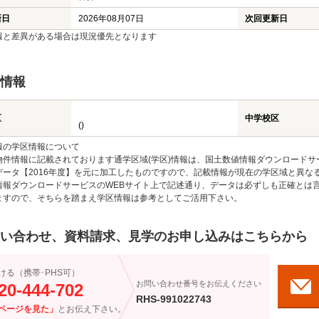
新日
2026年08月07日
次回更新日
報と差異がある場合は現況優先となります
情報
区
中学校区
()
報の学区情報について
物件情報に記載されております通学区域(学区)情報は、国土数値情報ダウンロードサ
データ【2016年度】を元に加工したものですので、記載情報が現在の学区域と異な
情報ダウンロードサービスのWEBサイト上で記述通り、データは必ずしも正確とは言
ますので、そちらを踏まえ学区情報は参考としてご活用下さい。
い合わせ、資料請求、見学のお申し込みはこちらから
ける（携帯･PHS可）
お問い合わせ番号をお伝えください
20-444-702
RHS-991022743
ページを見た」
とお伝え下さい。