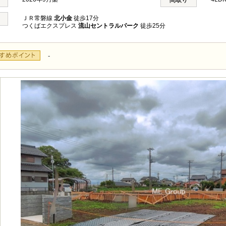
間取り
ＪＲ常磐線
北小金
徒歩17分
つくばエクスプレス
流山セントラルパーク
徒歩25分
-