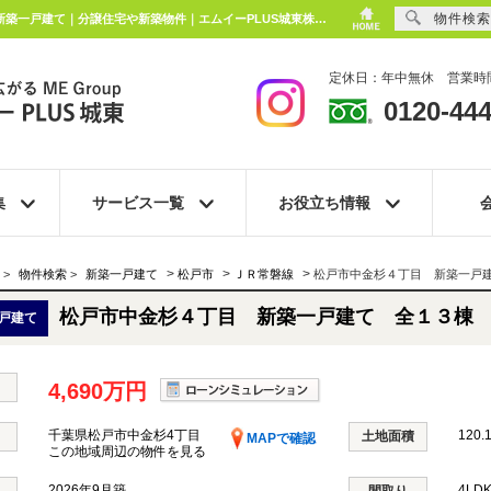
物件検索
松戸市中金杉４丁目 新築一戸建て 全１３棟 千葉県松戸市中金杉4丁目｜4,690万円の新築一戸建て｜分譲住宅や新築物件｜エムイーPLUS城東株式会社
定休日：年中無休 営業時間
0120-444
集
サービス一覧
お役立ち情報
>
>
>
>
物件検索
>
新築一戸建て
松戸市
ＪＲ常磐線
松戸市中金杉４丁目 新築一戸
松戸市中金杉４丁目 新築一戸建て 全１３棟
戸建て
4,690万円
千葉県松戸市中金杉4丁目
120.
土地面積
MAPで確認
この地域周辺の物件を見る
2026年9月築
4LD