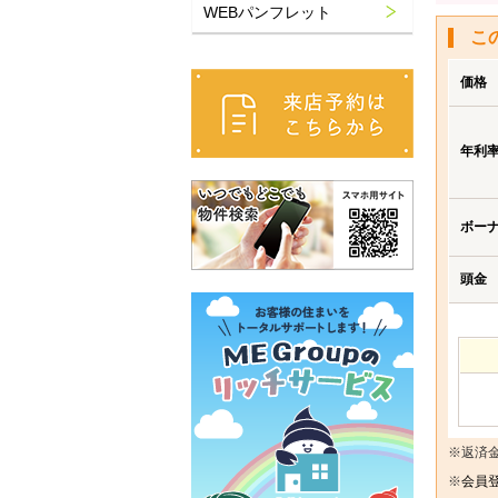
WEBパンフレット
こ
価格
年利
ボー
頭金
※返済
※
会員登