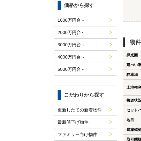
価格から探す
1000万円台～
2000万円台～
物件
3000万円台～
採光面
4000万円台～
建ぺい
5000万円台～
駐車場
土地権
こだわりから探す
接道状
更新したての新着物件
セット
地目
最新値下げ物件
建築確
ファミリー向け物件
取引態