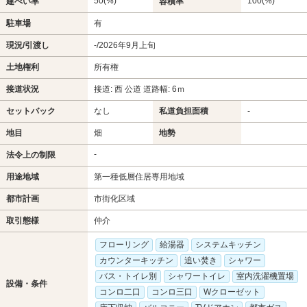
50(%)
100(%)
建ぺい率
容積率
駐車場
有
現況/引渡し
-/2026年9月上旬
土地権利
所有権
接道状況
接道: 西 公道 道路幅: 6ｍ
セットバック
なし
私道負担面積
-
地目
畑
地勢
-
法令上の制限
用途地域
第一種低層住居専用地域
都市計画
市街化区域
取引態様
仲介
フローリング
給湯器
システムキッチン
カウンターキッチン
追い焚き
シャワー
バス・トイレ別
シャワートイレ
室内洗濯機置場
設備・条件
コンロ二口
コンロ三口
Wクローゼット