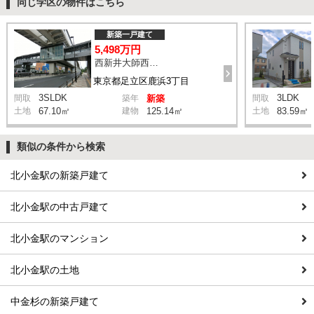
同じ学区の物件はこちら
新築一戸建て
5,498万円
西新井大師西駅 鹿浜三丁目交差点 バス14分 停歩4分
東京都足立区鹿浜3丁目
3SLDK
3LDK
間取
築年
新築
間取
土地
67.10㎡
建物
125.14㎡
土地
83.59㎡
類似の条件から検索
北小金駅の新築戸建て
北小金駅の中古戸建て
北小金駅のマンション
北小金駅の土地
中金杉の新築戸建て