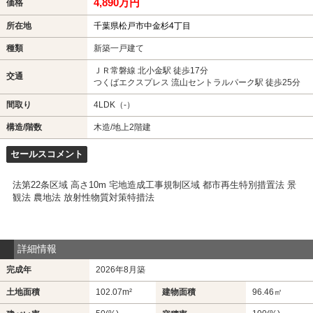
4,890万円
価格
所在地
千葉県松戸市中金杉4丁目
種類
新築一戸建て
ＪＲ常磐線 北小金駅 徒歩17分
交通
つくばエクスプレス 流山セントラルパーク駅 徒歩25分
間取り
4LDK（-）
構造/階数
木造/地上2階建
セールスコメント
法第22条区域 高さ10m 宅地造成工事規制区域 都市再生特別措置法 景
観法 農地法 放射性物質対策特措法
詳細情報
完成年
2026年8月築
土地面積
102.07m²
建物面積
96.46㎡