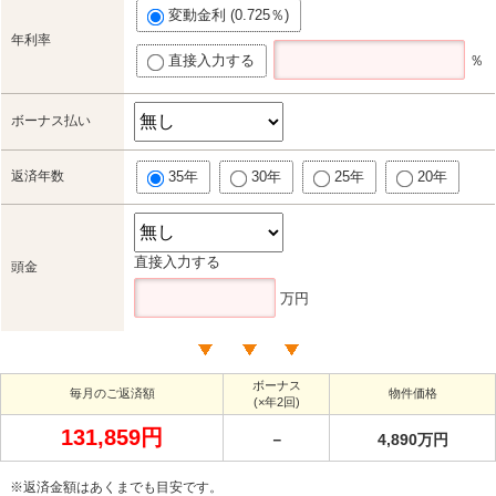
変動金利 (0.725％)
年利率
直接入力する
％
ボーナス払い
返済年数
35年
30年
25年
20年
直接入力する
頭金
万円
ボーナス
毎月のご返済額
物件価格
(×年2回)
131,859円
－
4,890万円
※返済金額はあくまでも目安です。