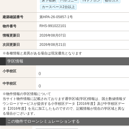
床下収納
バルコニー
TVドアホン
都市ガス
カースペース2台以上
建築確認番号
第HPA-26-05857-1号
RHS-991022101
物件番号
情報更新日
2026年08月07日
次回更新日
2026年08月21日
※各種情報と差異がある場合は現況優先となります
学区情報
小学校区
()
中学校区
()
※物件情報の学区情報について
当サイト物件情報に記載されております通学区域(学区)情報は、国土数値情報ダ
ウンロードサービスが提供する小学校区データ【2016年度】及び中学校区デー
タ【2016年度】を元に加工したものですので、記載情報が現在の学区域と異な
る場合がございます。
この物件でローンシミュレーションする