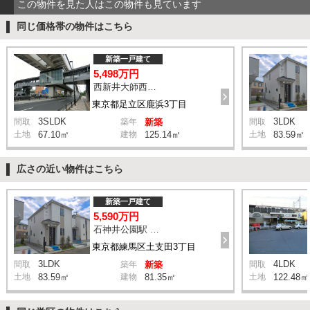
この物件を見た人はこの物件も見ています
同じ価格帯の物件はこちら
新築一戸建て
5,498万円
西新井大師西駅 鹿浜三丁目交差点 バス14分 停歩4分
東京都足立区鹿浜3丁目
3SLDK
3LDK
間取
築年
新築
間取
土地
67.10㎡
建物
125.14㎡
土地
83.59㎡
広さの近い物件はこちら
新築一戸建て
5,590万円
石神井公園駅 橋戸小学校 バス15分 停歩4分
東京都練馬区土支田3丁目
3LDK
4LDK
間取
築年
新築
間取
土地
83.59㎡
建物
81.35㎡
土地
122.48㎡