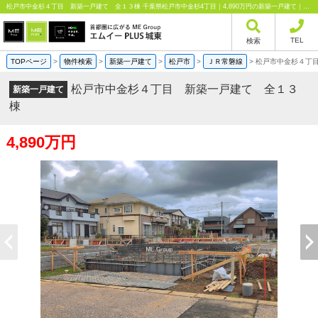
松戸市中金杉４丁目 新築一戸建て 全１３棟 千葉県松戸市中金杉4丁目｜4,890万円の新築一戸建て｜分譲住宅や新築物件｜エムイーPLUS城東株式会社
TEL
検索
TOPページ
>
物件検索
>
新築一戸建て
>
松戸市
>
ＪＲ常磐線
>
松戸市中金杉４丁
松戸市中金杉４丁目 新築一戸建て 全１３
新築一戸建て
棟
4,890万円