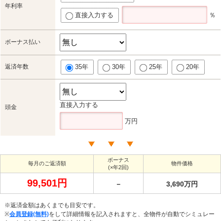
年利率
直接入力する
％
ボーナス払い
返済年数
35年
30年
25年
20年
直接入力する
頭金
万円
ボーナス
毎月のご返済額
物件価格
(×年2回)
99,501円
－
3,690万円
※返済金額はあくまでも目安です。
※
会員登録(無料)
をして詳細情報を記入されますと、全物件が自動でシミュレー