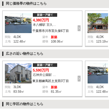
同じ価格帯の物件はこちら
新築一戸建て
4,380万円
本八幡駅 宮久保坂上 バス10分 停歩7分
千葉県市川市宮久保6丁目
4LDK
4LDK
間取
築年
新築
間取
土地
122.48㎡
建物
108.06㎡
土地
123.19㎡
広さの近い物件はこちら
新築一戸建て
5,590万円
石神井公園駅 橋戸小学校 バス15分 停歩4分
東京都練馬区土支田3丁目
3LDK
4LDK
間取
築年
新築
間取
土地
83.59㎡
建物
81.35㎡
土地
122.48㎡
同じ学区の物件はこちら