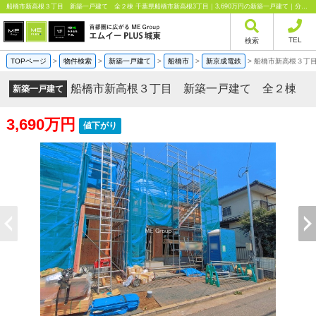
船橋市新高根３丁目 新築一戸建て 全２棟 千葉県船橋市新高根3丁目｜3,690万円の新築一戸建て｜分譲住宅や新築物件｜エムイーPLUS城東株式会社
TEL
検索
TOPページ
>
物件検索
>
新築一戸建て
>
船橋市
>
新京成電鉄
>
船橋市新高根３丁
船橋市新高根３丁目 新築一戸建て 全２棟
新築一戸建て
3,690万円
値下がり