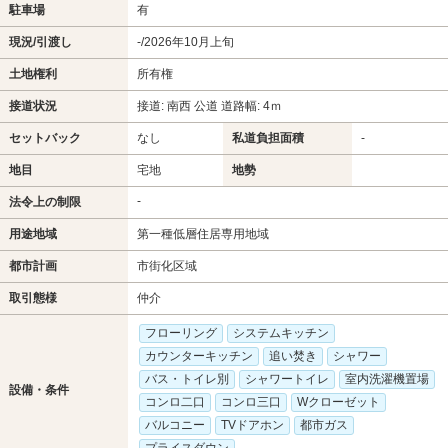
駐車場
有
現況/引渡し
-/2026年10月上旬
土地権利
所有権
接道状況
接道: 南西 公道 道路幅: 4ｍ
セットバック
なし
私道負担面積
-
地目
宅地
地勢
-
法令上の制限
用途地域
第一種低層住居専用地域
都市計画
市街化区域
取引態様
仲介
フローリング
システムキッチン
カウンターキッチン
追い焚き
シャワー
バス・トイレ別
シャワートイレ
室内洗濯機置場
設備・条件
コンロ二口
コンロ三口
Wクローゼット
バルコニー
TVドアホン
都市ガス