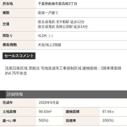
所在地
千葉県船橋市新高根3丁目
種類
新築一戸建て
新京成電鉄 滝不動駅 徒歩12分
交通
新京成電鉄 高根公団駅 徒歩14分
間取り
4LDK（-）
構造/階数
木造/地上2階建
セールスコメント
法第22条区域 景観法 宅地造成等工事規制区域 建物面積：1階車庫面積
約4.75平米含
詳細情報
完成年
2026年9月築
土地面積
98.43m²
建物面積
97.49㎡
50(%)
100(%)
建ぺい率
容積率