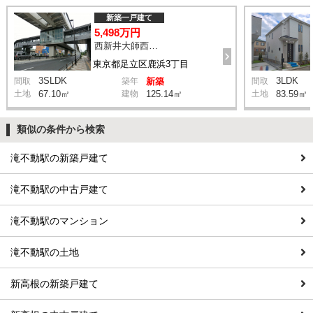
新築一戸建て
5,498万円
西新井大師西駅 鹿浜三丁目交差点 バス14分 停歩4分
東京都足立区鹿浜3丁目
3SLDK
3LDK
間取
築年
新築
間取
土地
67.10㎡
建物
125.14㎡
土地
83.59㎡
類似の条件から検索
滝不動駅の新築戸建て
滝不動駅の中古戸建て
滝不動駅のマンション
滝不動駅の土地
新高根の新築戸建て