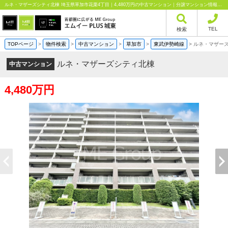
ルネ・マザーズシティ北棟 埼玉県草加市花栗4丁目｜4,480万円の中古マンション｜分譲マンション情報｜エムイーPLUS城東株式会社
TEL
検索
TOPページ
>
物件検索
>
中古マンション
>
草加市
>
東武伊勢崎線
>
ルネ・マザー
ルネ・マザーズシティ北棟
中古マンション
4,480万円