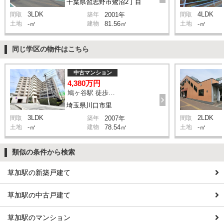
千葉県習志野市鷺沼2丁目
3LDK
4LDK
間取
築年
2001年
間取
土地
-㎡
建物
81.56㎡
土地
-㎡
同じ学区の物件はこちら
中古マンション
4,380万円
鳩ヶ谷駅 徒歩2分
埼玉県川口市里
3LDK
2LDK
間取
築年
2007年
間取
土地
-㎡
建物
78.54㎡
土地
-㎡
類似の条件から検索
草加駅の新築戸建て
草加駅の中古戸建て
草加駅のマンション