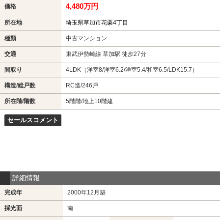
4,480万円
価格
所在地
埼玉県草加市花栗4丁目
種類
中古マンション
交通
東武伊勢崎線 草加駅 徒歩27分
間取り
4LDK（洋室8/洋室6.2/洋室5.4/和室6.5/LDK15.7）
構造/総戸数
RC造/246戸
所在階/階数
5階階/地上10階建
セールスコメント
詳細情報
完成年
2000年12月築
採光面
南