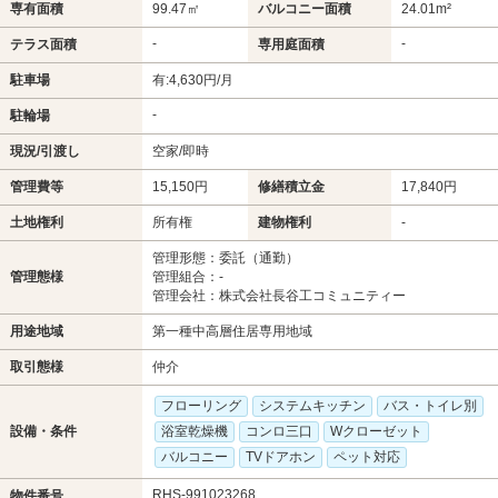
専有面積
99.47㎡
バルコニー面積
24.01m²
-
-
テラス面積
専用庭面積
駐車場
有:4,630円/月
-
駐輪場
現況/引渡し
空家/即時
管理費等
15,150円
修繕積立金
17,840円
土地権利
所有権
建物権利
-
管理形態：委託（通勤）
管理態様
管理組合：-
管理会社：株式会社長谷工コミュニティー
用途地域
第一種中高層住居専用地域
取引態様
仲介
フローリング
システムキッチン
バス・トイレ別
設備・条件
浴室乾燥機
コンロ三口
Wクローゼット
バルコニー
TVドアホン
ペット対応
RHS-991023268
物件番号