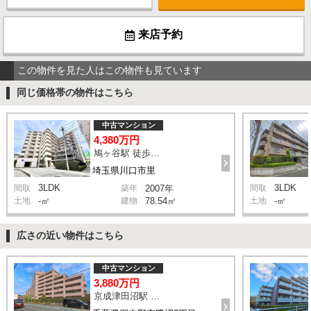
来店予約
この物件を見た人はこの物件も見ています
同じ価格帯の物件はこちら
中古マンション
4,380万円
鳩ヶ谷駅 徒歩2分
埼玉県川口市里
3LDK
3LDK
間取
築年
2007年
間取
土地
-㎡
建物
78.54㎡
土地
-㎡
広さの近い物件はこちら
中古マンション
3,880万円
京成津田沼駅 徒歩13分