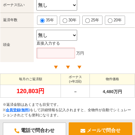
ボーナス払い
返済年数
35年
30年
25年
20年
直接入力する
頭金
万円
ボーナス
毎月のご返済額
物件価格
(×年2回)
120,803円
－
4,480万円
※返済金額はあくまでも目安です。
※
会員登録(無料)
をして詳細情報を記入されますと、全物件が自動でシミュレー
ションされとても便利になります。
電話で問合わせ
メールで問合せ