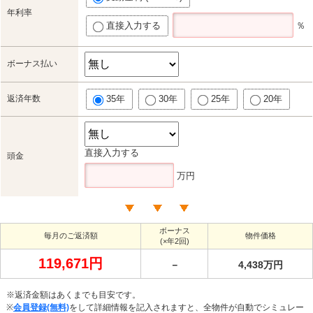
年利率
直接入力する
％
ボーナス払い
返済年数
35年
30年
25年
20年
直接入力する
頭金
万円
ボーナス
毎月のご返済額
物件価格
(×年2回)
119,671円
－
4,438万円
※返済金額はあくまでも目安です。
※
会員登録(無料)
をして詳細情報を記入されますと、全物件が自動でシミュレー