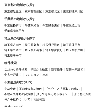
東京都の地域から探す
東京都足立区
東京都葛飾区
東京都北区
東京都江戸川区
千葉県の地域から探す
千葉県松戸市
千葉県柏市
千葉県市川市
千葉県流山市
千葉県我孫子市
埼玉県の地域から探す
埼玉県八潮市
埼玉県蕨市
埼玉県戸田市
埼玉県蓮田市
埼玉県白岡市
埼玉県久喜市
埼玉県宮代町
埼玉県杉戸町
埼玉県幸手市
物件検索
こだわり条件検索
学区から検索
新着物件
新築一戸建て
中古一戸建て
マンション
土地
不動産売却について
売却査定
不動産売却の流れ
「仲介」と「買取」の違い
不動産売却時の諸費用
少しでも高く売るポイント
よくある質問
仲介手数料について
相続相談
当社について