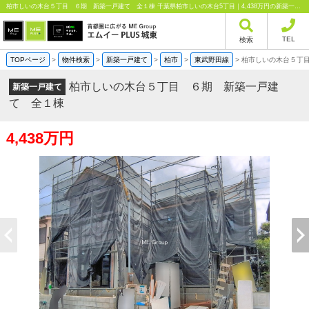
柏市しいの木台５丁目 ６期 新築一戸建て 全１棟 千葉県柏市しいの木台5丁目｜4,438万円の新築一戸建て｜分譲住宅や新築物件｜エムイーPLUS城東株式会社
TEL
検索
TOPページ
>
物件検索
>
新築一戸建て
>
柏市
>
東武野田線
>
柏市しいの木台５丁
柏市しいの木台５丁目 ６期 新築一戸建
新築一戸建て
て 全１棟
4,438万円