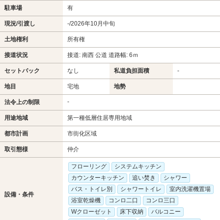
駐車場
有
現況/引渡し
-/2026年10月中旬
土地権利
所有権
接道状況
接道: 南西 公道 道路幅: 6ｍ
セットバック
なし
私道負担面積
-
地目
宅地
地勢
-
法令上の制限
用途地域
第一種低層住居専用地域
都市計画
市街化区域
取引態様
仲介
フローリング
システムキッチン
カウンターキッチン
追い焚き
シャワー
バス・トイレ別
シャワートイレ
室内洗濯機置場
設備・条件
浴室乾燥機
コンロ二口
コンロ三口
Wクローゼット
床下収納
バルコニー