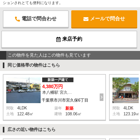
ションされとても便利になります。
電話で問合わせ
メールで問合せ
来店予約
この物件を見た人はこの物件も見ています
同じ価格帯の物件はこちら
新築一戸建て
4,380万円
本八幡駅 宮久保坂上 バス10分 停歩7分
千葉県市川市宮久保6丁目
4LDK
4LDK
間取
築年
新築
間取
土地
122.48㎡
建物
108.06㎡
土地
123.19㎡
広さの近い物件はこちら