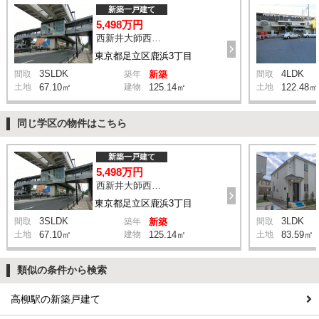
新築一戸建て
5,498万円
西新井大師西駅 鹿浜三丁目交差点 バス14分 停歩4分
東京都足立区鹿浜3丁目
3SLDK
4LDK
間取
築年
新築
間取
土地
67.10㎡
建物
125.14㎡
土地
122.48㎡
同じ学区の物件はこちら
新築一戸建て
5,498万円
西新井大師西駅 鹿浜三丁目交差点 バス14分 停歩4分
東京都足立区鹿浜3丁目
3SLDK
3LDK
間取
築年
新築
間取
土地
67.10㎡
建物
125.14㎡
土地
83.59㎡
類似の条件から検索
高柳駅の新築戸建て