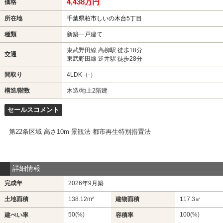
4,438万円
価格
所在地
千葉県柏市しいの木台5丁目
種類
新築一戸建て
東武野田線 高柳駅 徒歩18分
交通
東武野田線 逆井駅 徒歩28分
間取り
4LDK（-）
構造/階数
木造/地上2階建
セールスコメント
第22条区域 高さ10m 景観法 都市再生特別措置法
詳細情報
完成年
2026年9月築
土地面積
138.12m²
建物面積
117.3㎡
50(%)
100(%)
建ぺい率
容積率