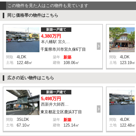
この物件を見た人はこの物件も見ています
同じ価格帯の物件はこちら
新築一戸建て
4,380万円
本八幡駅 宮久保坂上 バス10分 停歩7分
千葉県市川市宮久保6丁目
4LDK
4LDK
間取
築年
新築
間取
土地
122.48㎡
建物
108.06㎡
土地
123.19㎡
広さの近い物件はこちら
新築一戸建て
5,498万円
西新井大師西駅 鹿浜三丁目交差点 バス14分 停歩4分
東京都足立区鹿浜3丁目
3SLDK
4LDK
間取
築年
新築
間取
土地
67.10㎡
建物
125.14㎡
土地
122.48㎡