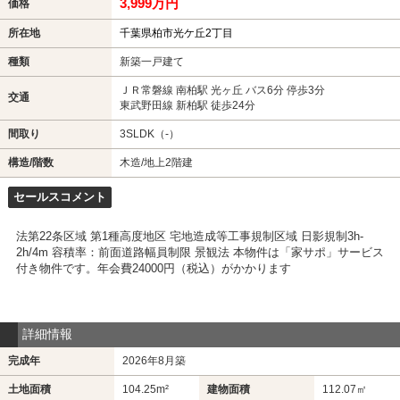
3,999万円
価格
所在地
千葉県柏市光ケ丘2丁目
種類
新築一戸建て
ＪＲ常磐線 南柏駅 光ヶ丘 バス6分 停歩3分
交通
東武野田線 新柏駅 徒歩24分
間取り
3SLDK（-）
構造/階数
木造/地上2階建
セールスコメント
法第22条区域 第1種高度地区 宅地造成等工事規制区域 日影規制3h-
2h/4m 容積率：前面道路幅員制限 景観法 本物件は「家サポ」サービス
付き物件です。年会費24000円（税込）がかかります
詳細情報
完成年
2026年8月築
土地面積
104.25m²
建物面積
112.07㎡