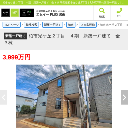
柏市光ケ丘２丁目 ４期 新築一戸建て 全３棟 千葉県柏市光ケ丘2丁目｜3,999万円の新築一戸建て｜分譲住宅や新築物件｜エムイーPLUS城東株式会社
TEL
検索
TOPページ
>
物件検索
>
新築一戸建て
>
柏市
>
ＪＲ常磐線
>
柏市光ケ丘２丁目 
柏市光ケ丘２丁目 ４期 新築一戸建て 全
新築一戸建て
３棟
3,999万円