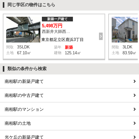
同じ学区の物件はこちら
新築一戸建て
5,498万円
西新井大師西駅 鹿浜三丁目交差点 バス14分 停歩4分
東京都足立区鹿浜3丁目
3SLDK
3LDK
間取
築年
新築
間取
土地
67.10㎡
建物
125.14㎡
土地
83.59㎡
類似の条件から検索
南柏駅の新築戸建て
南柏駅の中古戸建て
南柏駅のマンション
南柏駅の土地
光ケ丘の新築戸建て