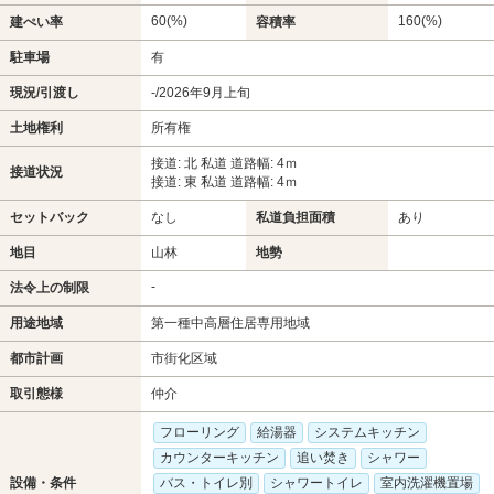
60(%)
160(%)
建ぺい率
容積率
駐車場
有
現況/引渡し
-/2026年9月上旬
土地権利
所有権
接道: 北 私道 道路幅: 4ｍ
接道状況
接道: 東 私道 道路幅: 4ｍ
セットバック
なし
私道負担面積
あり
地目
山林
地勢
-
法令上の制限
用途地域
第一種中高層住居専用地域
都市計画
市街化区域
取引態様
仲介
フローリング
給湯器
システムキッチン
カウンターキッチン
追い焚き
シャワー
設備・条件
バス・トイレ別
シャワートイレ
室内洗濯機置場