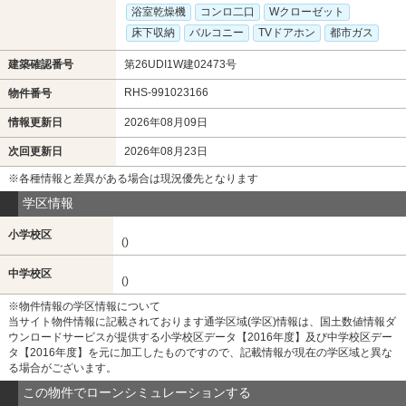
浴室乾燥機
コンロ二口
Wクローゼット
床下収納
バルコニー
TVドアホン
都市ガス
建築確認番号
第26UDI1W建02473号
RHS-991023166
物件番号
情報更新日
2026年08月09日
次回更新日
2026年08月23日
※各種情報と差異がある場合は現況優先となります
学区情報
小学校区
()
中学校区
()
※物件情報の学区情報について
当サイト物件情報に記載されております通学区域(学区)情報は、国土数値情報ダ
ウンロードサービスが提供する小学校区データ【2016年度】及び中学校区デー
タ【2016年度】を元に加工したものですので、記載情報が現在の学区域と異な
る場合がございます。
この物件でローンシミュレーションする