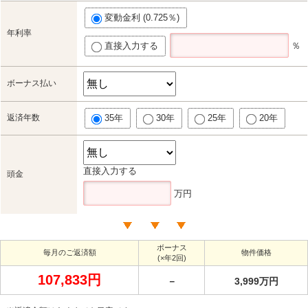
変動金利 (0.725％)
年利率
直接入力する
％
ボーナス払い
返済年数
35年
30年
25年
20年
直接入力する
頭金
万円
ボーナス
毎月のご返済額
物件価格
(×年2回)
107,833円
－
3,999万円