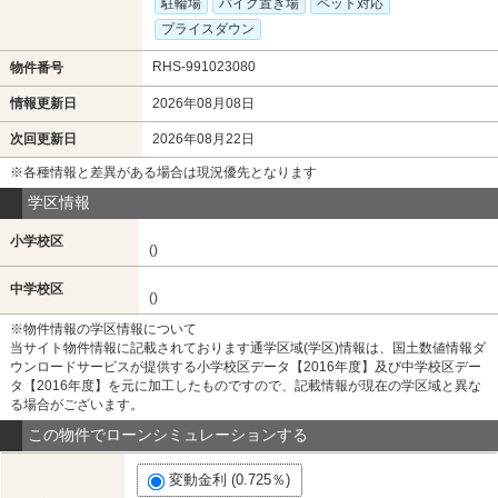
駐輪場
バイク置き場
ペット対応
プライスダウン
RHS-991023080
物件番号
情報更新日
2026年08月08日
次回更新日
2026年08月22日
※各種情報と差異がある場合は現況優先となります
学区情報
小学校区
()
中学校区
()
※物件情報の学区情報について
当サイト物件情報に記載されております通学区域(学区)情報は、国土数値情報ダ
ウンロードサービスが提供する小学校区データ【2016年度】及び中学校区デー
タ【2016年度】を元に加工したものですので、記載情報が現在の学区域と異な
る場合がございます。
この物件でローンシミュレーションする
変動金利 (0.725％)