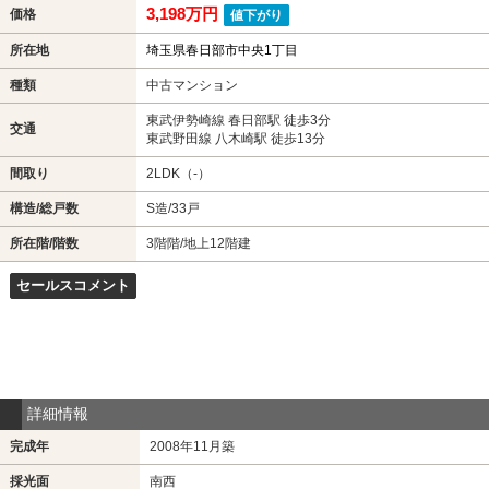
3,198万円
価格
値下がり
所在地
埼玉県春日部市中央1丁目
種類
中古マンション
東武伊勢崎線 春日部駅 徒歩3分
交通
東武野田線 八木崎駅 徒歩13分
間取り
2LDK（-）
構造/総戸数
S造/33戸
所在階/階数
3階階/地上12階建
セールスコメント
詳細情報
完成年
2008年11月築
採光面
南西