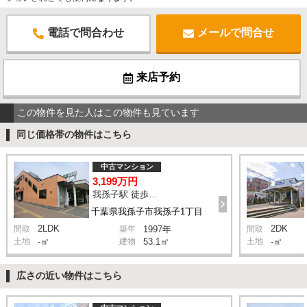
電話で問合わせ
メールで問合せ
来店予約
この物件を見た人はこの物件も見ています
同じ価格帯の物件はこちら
中古マンション
3,199万円
我孫子駅 徒歩2分
千葉県我孫子市我孫子1丁目
2LDK
2DK
間取
築年
1997年
間取
土地
-㎡
建物
53.1㎡
土地
-㎡
広さの近い物件はこちら