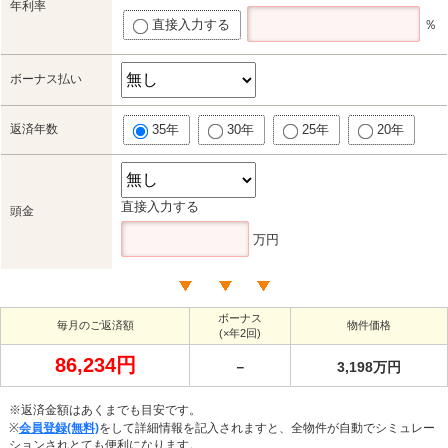
年利率
直接入力する
％
ボーナス払い
返済年数
35年
30年
25年
20年
直接入力する
頭金
万円
ボーナス
毎月のご返済額
物件価格
(×年2回)
86,234円
－
3,198万円
※返済金額はあくまでも目安です。
※
会員登録(無料)
をして詳細情報を記入されますと、全物件が自動でシミュレー
ションされとても便利になります。