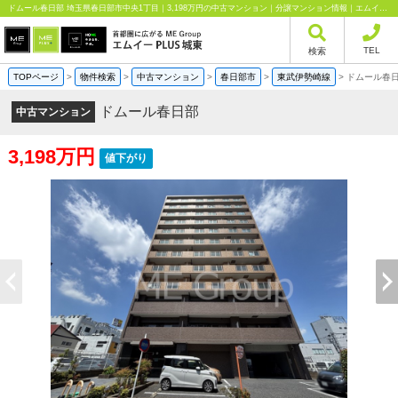
ドムール春日部 埼玉県春日部市中央1丁目｜3,198万円の中古マンション｜分譲マンション情報｜エムイーPLUS城東株式会社
TEL
検索
TOPページ
>
物件検索
>
中古マンション
>
春日部市
>
東武伊勢崎線
>
ドムール春
ドムール春日部
中古マンション
3,198万円
値下がり