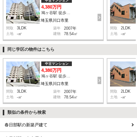
中古マンション
4,380万円
鳩ヶ谷駅 徒歩2分
埼玉県川口市里
3LDK
2LDK
間取
築年
2007年
間取
土地
-㎡
建物
78.54㎡
土地
-㎡
同じ学区の物件はこちら
中古マンション
4,380万円
鳩ヶ谷駅 徒歩2分
埼玉県川口市里
3LDK
2LDK
間取
築年
2007年
間取
土地
-㎡
建物
78.54㎡
土地
-㎡
類似の条件から検索
春日部駅の新築戸建て