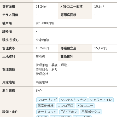
専有面積
61.24㎡
バルコニー面積
10.8m²
-
-
テラス面積
専用庭面積
駐車場
有:5,000円/月
-
駐輪場
現況/引渡し
空家/相談
管理費等
13,244円
修繕積立金
15,170円
土地権利
所有権
建物権利
-
管理形態：委託（通勤）
管理態様
管理組合：あり
管理会社：-
用途地域
商業地域
取引態様
仲介
フローリング
システムキッチン
シャワートイレ
浴室乾燥機
コンロ三口
バルコニー
設備・条件
オートロック
TVドアホン
宅配ボックス