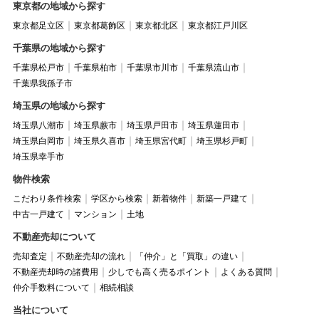
東京都の地域から探す
東京都足立区
東京都葛飾区
東京都北区
東京都江戸川区
千葉県の地域から探す
千葉県松戸市
千葉県柏市
千葉県市川市
千葉県流山市
千葉県我孫子市
埼玉県の地域から探す
埼玉県八潮市
埼玉県蕨市
埼玉県戸田市
埼玉県蓮田市
埼玉県白岡市
埼玉県久喜市
埼玉県宮代町
埼玉県杉戸町
埼玉県幸手市
物件検索
こだわり条件検索
学区から検索
新着物件
新築一戸建て
中古一戸建て
マンション
土地
不動産売却について
売却査定
不動産売却の流れ
「仲介」と「買取」の違い
不動産売却時の諸費用
少しでも高く売るポイント
よくある質問
仲介手数料について
相続相談
当社について