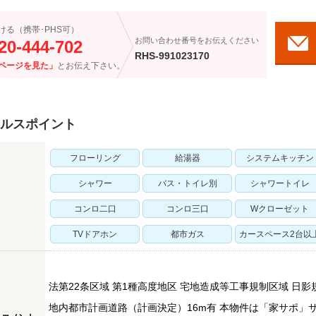
ける（携帯･PHS可）
お問い合わせ番号をお伝えください
20-444-702
RHS-991023170
ページを見た」
とお伝え下さい。
ルスポイント
フローリング
給湯器
システムキッチン
シャワー
バス・トイレ別
シャワートイレ
コンロ二口
コンロ三口
Wクローゼット
TVドアホン
都市ガス
カースペース2台以
法第22条区域 第1種高度地区 宅地造成等工事規制区域 日影規制：
地内都市計画道路（計画決定）16m有 本物件は「家サポ」サ