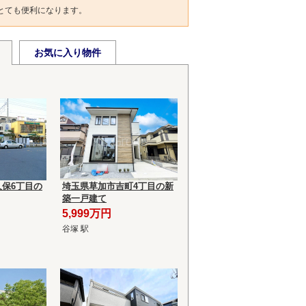
とても便利になります。
お気に入り物件
保6丁目の
埼玉県草加市吉町4丁目の新
築一戸建て
5,999万円
谷塚 駅