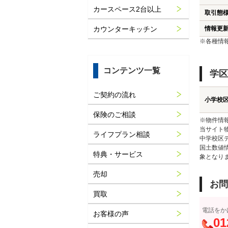
カースペース2台以上
取引態
カウンターキッチン
情報更
※各種情
コンテンツ一覧
学区
ご契約の流れ
小学校
保険のご相談
※物件情
当サイト
ライフプラン相談
中学校区
国土数値
特典・サービス
象となり
売却
お問
買取
電話をか
お客様の声
01