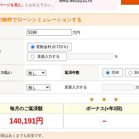
RHS-991023170
ページを見た」
とお伝え下さい。
の物件でローンシミュレーションする
万円
変動金利 (0.725％)
率
直接入力する
％
ナス払い
返済年数
35年
3
直接入力する
万
毎月のご返済額
ボーナス(×年2回)
140,191円
－
金額はあくまでも目安です。