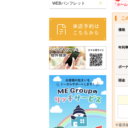
WEBパンフレット
「ホーム
こ
価格
年利
ボー
頭金
※返済