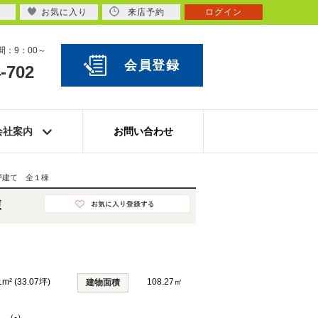
お気に入り
来店予約
ログイン
：9：00～
会員登録
-702
会社案内
お問い合わせ
戸建て 全１棟
棟
1m² (33.07坪)
108.27㎡
建物面積
K （-）