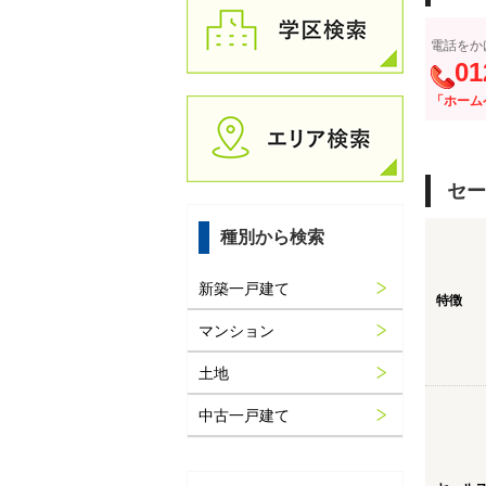
電話をか
01
「ホーム
セー
種別から検索
新築一戸建て
特徴
マンション
土地
中古一戸建て