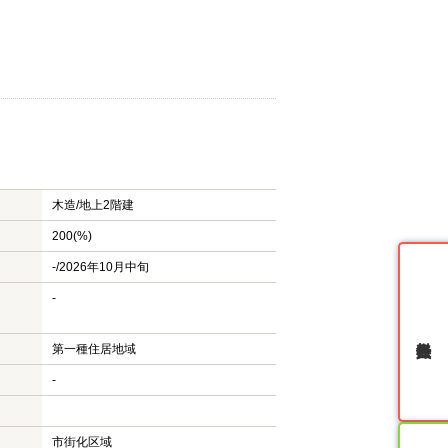
木造/
地上2階建
200(%)
-/2026年10月中旬
-
無料会員登録
第一種住居地域
-
市街化区域