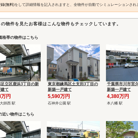
録(無料)
をして詳細情報を記入されますと、全物件が自動でシミュレーションされ
らの物件を見たお客様はこんな物件もチェックしています。
価格帯の物件はこちら
都足立区鹿浜3丁目の新
東京都練馬区土支田3丁目の
千葉県市川市宮久
戸建て
新築一戸建て
新築一戸建て
98万円
5,590万円
4,380万円
大師西 駅
石神井公園 駅
本八幡 駅
の近い物件はこちら