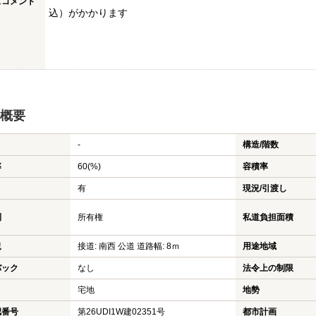
スコメント
込）がかかります
概要
-
構造/階数
率
60(%)
容積率
有
現況/引渡し
利
所有権
私道負担面積
況
接道: 南西 公道 道路幅: 8ｍ
用途地域
バック
なし
法令上の制限
宅地
地勢
認番号
第26UDI1W建02351号
都市計画