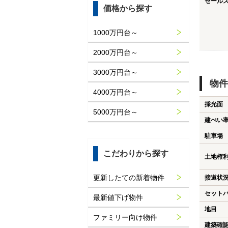
セール
価格から探す
1000万円台～
2000万円台～
3000万円台～
物件
4000万円台～
採光面
5000万円台～
建ぺい
駐車場
こだわりから探す
土地権
更新したての新着物件
接道状
セット
最新値下げ物件
地目
ファミリー向け物件
建築確