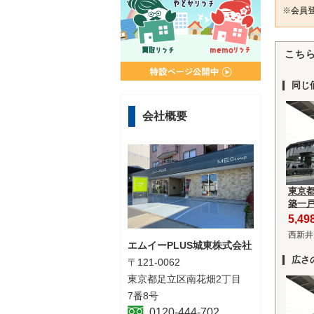
※
会員登
こち
同じ
会社概要
東京
築一
5,4
西新井
エムイーPLUS城東株式会社
広さ
〒121-0062
東京都足立区南花畑2丁目
7番8号
0120-444-702