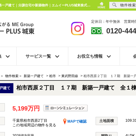
物件検索
柏市西原２丁目 １７期 新築一戸建て 全１棟 千葉県柏市西原2丁目｜5,199万円の新築一戸建て｜分譲住宅や新築物件｜エムイーPLUS城東株式会社
定休日：年中無休 営業時間
0120-444
集
サービス一覧
お役立ち情報
>
>
>
>
物件検索
>
新築一戸建て
柏市
東武野田線
柏市西原２丁目 １７期 新築一
柏市西原２丁目 １７期 新築一戸建て 全１
戸建て
5,199万円
千葉県柏市西原2丁目
109.3
土地面積
MAPで確認
この地域周辺の物件を見る
2026年9月築
4LD