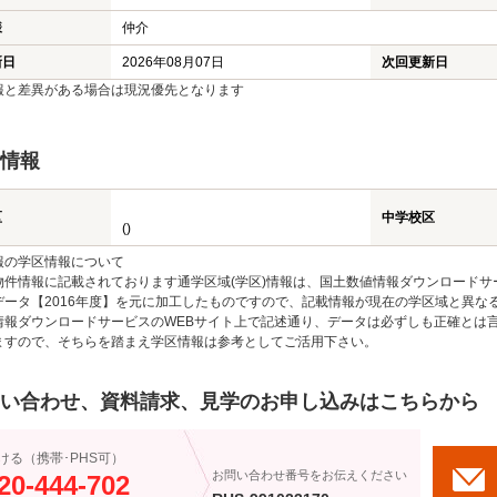
様
仲介
新日
2026年08月07日
次回更新日
報と差異がある場合は現況優先となります
情報
区
中学校区
()
報の学区情報について
物件情報に記載されております通学区域(学区)情報は、国土数値情報ダウンロードサ
データ【2016年度】を元に加工したものですので、記載情報が現在の学区域と異な
情報ダウンロードサービスのWEBサイト上で記述通り、データは必ずしも正確とは言
ますので、そちらを踏まえ学区情報は参考としてご活用下さい。
い合わせ、資料請求、見学のお申し込みはこちらから
ける（携帯･PHS可）
お問い合わせ番号をお伝えください
20-444-702