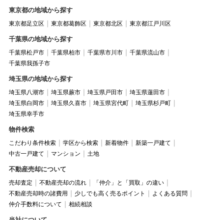
東京都の地域から探す
東京都足立区
東京都葛飾区
東京都北区
東京都江戸川区
千葉県の地域から探す
千葉県松戸市
千葉県柏市
千葉県市川市
千葉県流山市
千葉県我孫子市
埼玉県の地域から探す
埼玉県八潮市
埼玉県蕨市
埼玉県戸田市
埼玉県蓮田市
埼玉県白岡市
埼玉県久喜市
埼玉県宮代町
埼玉県杉戸町
埼玉県幸手市
物件検索
こだわり条件検索
学区から検索
新着物件
新築一戸建て
中古一戸建て
マンション
土地
不動産売却について
売却査定
不動産売却の流れ
「仲介」と「買取」の違い
不動産売却時の諸費用
少しでも高く売るポイント
よくある質問
仲介手数料について
相続相談
当社について