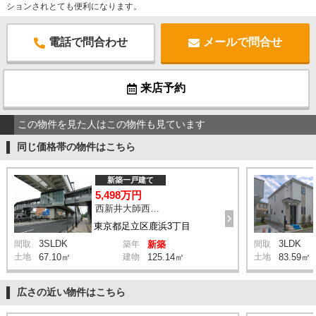
ションされとても便利になります。
電話で問合わせ
メールで問合せ
来店予約
この物件を見た人はこの物件も見ています
同じ価格帯の物件はこちら
新築一戸建て
5,498万円
西新井大師西駅 鹿浜三丁目交差点 バス14分 停歩4分
東京都足立区鹿浜3丁目
3SLDK
3LDK
間取
築年
新築
間取
土地
67.10㎡
建物
125.14㎡
土地
83.59㎡
広さの近い物件はこちら