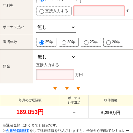
年利率
直接入力する
％
ボーナス払い
返済年数
35年
30年
25年
20年
直接入力する
頭金
万円
ボーナス
毎月のご返済額
物件価格
(×年2回)
169,853円
－
6,299万円
※返済金額はあくまでも目安です。
※
会員登録(無料)
をして詳細情報を記入されますと、全物件が自動でシミュレー