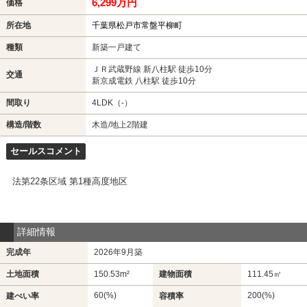
6,299万円
価格
所在地
千葉県松戸市常盤平柳町
種類
新築一戸建て
ＪＲ武蔵野線 新八柱駅 徒歩10分
交通
新京成電鉄 八柱駅 徒歩10分
間取り
4LDK（-）
構造/階数
木造/地上2階建
セールスコメント
法第22条区域 第1種高度地区
詳細情報
完成年
2026年9月築
土地面積
150.53m²
建物面積
111.45㎡
60(%)
200(%)
建ぺい率
容積率