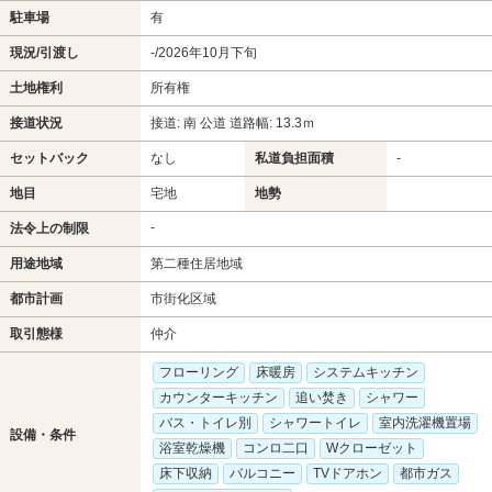
駐車場
有
現況/引渡し
-/2026年10月下旬
土地権利
所有権
接道状況
接道: 南 公道 道路幅: 13.3ｍ
セットバック
なし
私道負担面積
-
地目
宅地
地勢
-
法令上の制限
用途地域
第二種住居地域
都市計画
市街化区域
取引態様
仲介
フローリング
床暖房
システムキッチン
カウンターキッチン
追い焚き
シャワー
バス・トイレ別
シャワートイレ
室内洗濯機置場
設備・条件
浴室乾燥機
コンロ二口
Wクローゼット
床下収納
バルコニー
TVドアホン
都市ガス