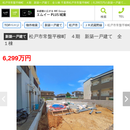
松戸市常盤平柳町 ４期 新築一戸建て 全１棟 千葉県松戸市常盤平柳町 ｜6,299万円の新築一戸建て｜分譲住宅や新築物件｜エムイーPLUS城東株式会社
TEL
検索
TOPページ
>
物件検索
>
新築一戸建て
>
松戸市
>
ＪＲ武蔵野線
>
松戸市常盤平柳
松戸市常盤平柳町 ４期 新築一戸建て 全
新築一戸建て
１棟
6,299万円