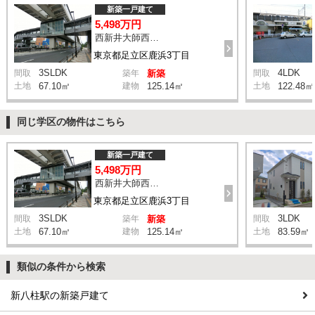
新築一戸建て
5,498万円
西新井大師西駅 鹿浜三丁目交差点 バス14分 停歩4分
東京都足立区鹿浜3丁目
3SLDK
4LDK
間取
築年
新築
間取
土地
67.10㎡
建物
125.14㎡
土地
122.48㎡
同じ学区の物件はこちら
新築一戸建て
5,498万円
西新井大師西駅 鹿浜三丁目交差点 バス14分 停歩4分
東京都足立区鹿浜3丁目
3SLDK
3LDK
間取
築年
新築
間取
土地
67.10㎡
建物
125.14㎡
土地
83.59㎡
類似の条件から検索
新八柱駅の新築戸建て