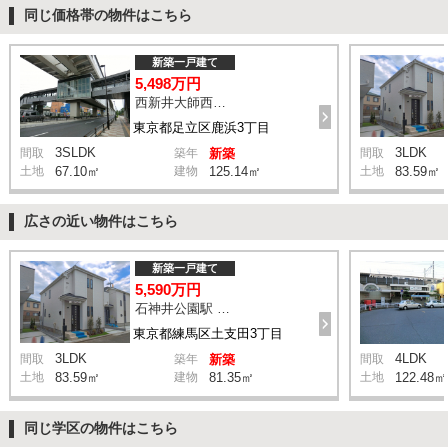
同じ価格帯の物件はこちら
新築一戸建て
5,498万円
西新井大師西駅 鹿浜三丁目交差点 バス14分 停歩4分
東京都足立区鹿浜3丁目
3SLDK
3LDK
間取
築年
新築
間取
土地
67.10㎡
建物
125.14㎡
土地
83.59㎡
広さの近い物件はこちら
新築一戸建て
5,590万円
石神井公園駅 橋戸小学校 バス15分 停歩4分
東京都練馬区土支田3丁目
3LDK
4LDK
間取
築年
新築
間取
土地
83.59㎡
建物
81.35㎡
土地
122.48㎡
同じ学区の物件はこちら