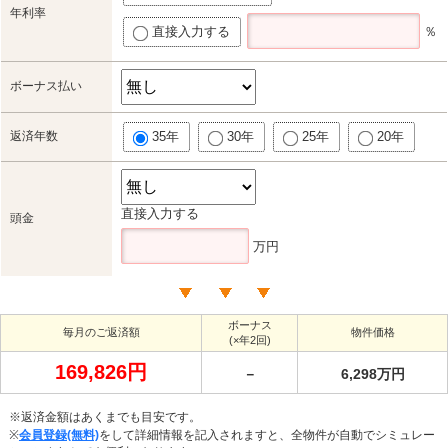
年利率
直接入力する
％
ボーナス払い
返済年数
35年
30年
25年
20年
直接入力する
頭金
万円
ボーナス
毎月のご返済額
物件価格
(×年2回)
169,826円
－
6,298万円
※返済金額はあくまでも目安です。
※
会員登録(無料)
をして詳細情報を記入されますと、全物件が自動でシミュレー