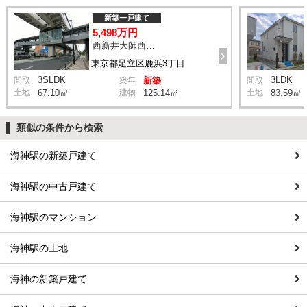
新築一戸建て
5,498万円
西新井大師西駅 鹿浜三丁目交差点 バス14分 停歩4分
東京都足立区鹿浜3丁目
3SLDK
3LDK
間取
築年
新築
間取
土地
67.10㎡
建物
125.14㎡
土地
83.59㎡
類似の条件から検索
海神駅の新築戸建て
海神駅の中古戸建て
海神駅のマンション
海神駅の土地
海神の新築戸建て