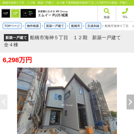
船橋市海神５丁目 １２期 新築一戸建て 全４棟 千葉県船橋市海神5丁目｜6,298万円の新築一戸建て｜分譲住宅や新築物件｜エムイーPLUS城東株式会社
TEL
検索
TOPページ
>
物件検索
>
新築一戸建て
>
船橋市
>
京成本線
>
船橋市海神５丁目 
船橋市海神５丁目 １２期 新築一戸建て
新築一戸建て
全４棟
6,298万円