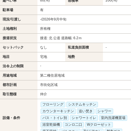
60(%)
200(%)
建ぺい率
容積率
駐車場
有
現況/引渡し
-/2026年9月中旬
土地権利
所有権
接道状況
接道: 北 公道 道路幅: 6.2ｍ
セットバック
なし
私道負担面積
-
地目
宅地
地勢
-
法令上の制限
用途地域
第二種住居地域
都市計画
市街化区域
取引態様
仲介
フローリング
システムキッチン
カウンターキッチン
追い焚き
シャワー
設備・条件
バス・トイレ別
シャワートイレ
室内洗濯機置場
浴室乾燥機
コンロ二口
Wクローゼット