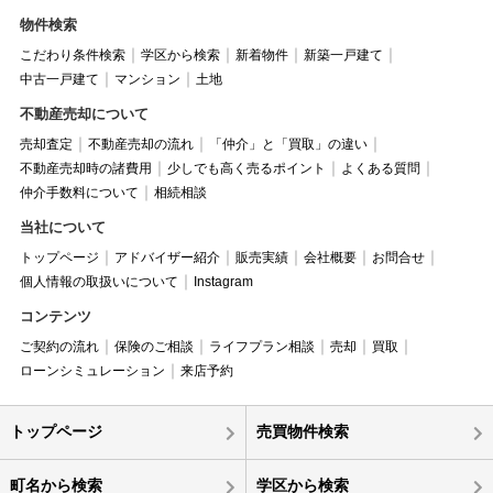
物件検索
こだわり条件検索
学区から検索
新着物件
新築一戸建て
中古一戸建て
マンション
土地
不動産売却について
売却査定
不動産売却の流れ
「仲介」と「買取」の違い
不動産売却時の諸費用
少しでも高く売るポイント
よくある質問
仲介手数料について
相続相談
当社について
トップページ
アドバイザー紹介
販売実績
会社概要
お問合せ
個人情報の取扱いについて
Instagram
コンテンツ
ご契約の流れ
保険のご相談
ライフプラン相談
売却
買取
ローンシミュレーション
来店予約
トップページ
売買物件検索
町名から検索
学区から検索