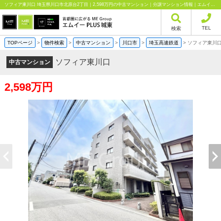
ソフィア東川口 埼玉県川口市北原台2丁目｜2,598万円の中古マンション｜分譲マンション情報｜エムイーPLUS城東株式会社
TEL
検索
TOPページ
>
物件検索
>
中古マンション
>
川口市
>
埼玉高速鉄道
>
ソフィア東川
ソフィア東川口
中古マンション
2,598万円