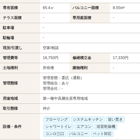
専有面積
65.4㎡
バルコニー面積
8.55m²
-
-
テラス面積
専用庭面積
-
駐車場
-
駐輪場
現況/引渡し
空家/相談
管理費等
16,750円
修繕積立金
17,330円
土地権利
所有権
建物権利
-
管理形態：委託（通勤）
管理態様
管理組合：あり
管理会社：-
用途地域
第一種中高層住居専用地域
取引態様
仲介
フローリング
システムキッチン
追い焚き
設備・条件
シャワートイレ
エアコン
浴室乾燥機
コンロ三口
バルコニー
ペット対応