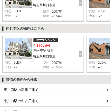
埼玉県川口市里
3LDK
2LDK
間取
築年
2007年
間取
土地
-㎡
建物
78.54㎡
土地
-㎡
同じ学区の物件はこちら
中古マンション
4,380万円
鳩ヶ谷駅 徒歩2分
埼玉県川口市里
3LDK
2LDK
間取
築年
2007年
間取
土地
-㎡
建物
78.54㎡
土地
-㎡
類似の条件から検索
東川口駅の新築戸建て
東川口駅の中古戸建て