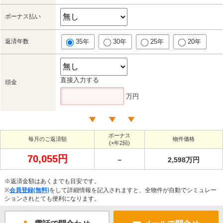
ボーナス払い
返済年数
35年
30年
25年
20年
直接入力する
頭金
万円
ボーナス
毎月のご返済額
物件価格
(×年2回)
70,055円
－
2,598万円
※返済金額はあくまでも目安です。
※
会員登録(無料)
をして詳細情報を記入されますと、全物件が自動でシミュレー
ションされとても便利になります。