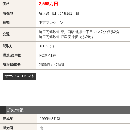
2,598万円
価格
所在地
埼玉県川口市北原台2丁目
種類
中古マンション
埼玉高速鉄道 東川口駅 北原一丁目 バス7分 停歩2分
交通
埼玉高速鉄道 戸塚安行駅 徒歩29分
間取り
3LDK（-）
構造/総戸数
RC造/41戸
所在階/階数
2階階/地上7階建
セールスコメント
詳細情報
完成年
1995年3月築
採光面
南