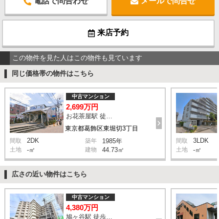
電話で問合わせ
メールで問合せ
来店予約
この物件を見た人はこの物件も見ています
同じ価格帯の物件はこちら
中古マンション
2,699万円
お花茶屋駅 徒歩13分
東京都葛飾区東堀切3丁目
2DK
3LDK
間取
築年
1985年
間取
土地
-㎡
建物
44.73㎡
土地
-㎡
広さの近い物件はこちら
中古マンション
4,380万円
鳩ヶ谷駅 徒歩2分