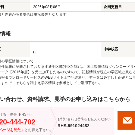
新日
2026年08月08日
次回更新日
報と差異がある場合は現況優先となります
情報
区
中学校区
()
報の学区情報について
物件情報に記載されております通学区域(学区)情報は、国土数値情報ダウンロードサ
データ【2016年度】を元に加工したものですので、記載情報が現在の学区域と異な
情報ダウンロードサービスのWEBサイト上で記述通り、データは必ずしも正確とは言
ますので、そちらを踏まえ学区情報は参考としてご活用下さい。
い合わせ、資料請求、見学のお申し込みはこちらから
ける（携帯･PHS可）
お問い合わせ番号をお伝えください
20-444-702
RHS-991024482
ページを見た」
とお伝え下さい。