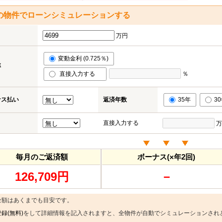
の物件でローンシミュレーションする
万円
変動金利 (0.725％)
率
直接入力する
％
ナス払い
返済年数
35年
3
直接入力する
万
毎月のご返済額
ボーナス(×年2回)
126,709円
－
金額はあくまでも目安です。
録(無料)
をして詳細情報を記入されますと、全物件が自動でシミュレーションされ