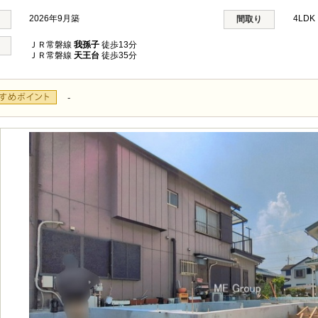
2026年9月築
4LD
間取り
ＪＲ常磐線
我孫子
徒歩13分
ＪＲ常磐線
天王台
徒歩35分
-