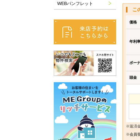
WEBパンフレット
こ
価格
年利
ボー
頭金
※返済
※
会員登