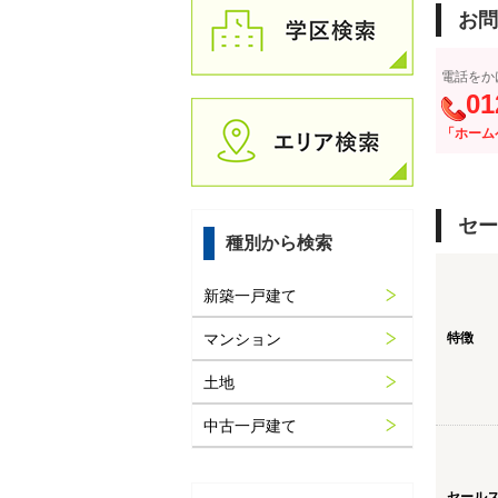
お問
電話をか
01
「ホーム
セー
種別から検索
新築一戸建て
マンション
特徴
土地
中古一戸建て
セール