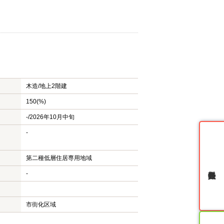
木造/
地上2階建
150(%)
-/2026年10月中旬
-
第二種低層住居専用地域
無料会員登録
-
市街化区域