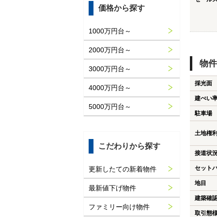
価格から探す
1000万円台～
2000万円台～
物件
3000万円台～
採光面
4000万円台～
建ぺい
5000万円台～
駐車場
土地権
こだわりから探す
接道状
セット
更新したての新着物件
地目
最新値下げ物件
建築確
ファミリー向け物件
取引態