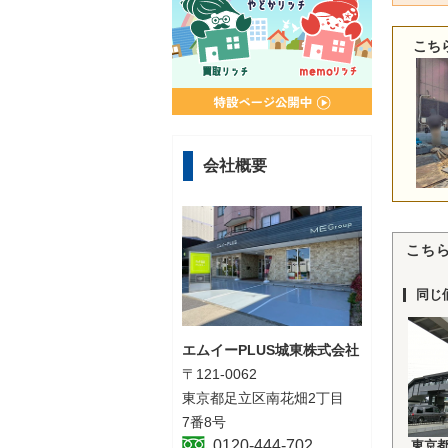
こち
会社概要
こち
同じ
エムイーPLUS城東株式会社
〒121-0062
東京都足立区南花畑2丁目
7番8号
0120-444-702
東京