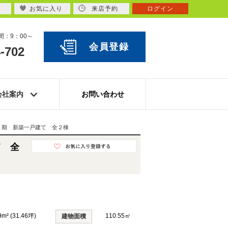
お気に入り
来店予約
ログイン
：9：00～
会員登録
-702
会社案内
お問い合わせ
４期 新築一戸建て 全２棟
て 全
9m² (31.46坪)
110.55㎡
建物面積