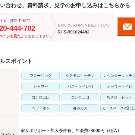
い合わせ、資料請求、見学のお申し込みはこちらから
ける（携帯･PHS可）
お問い合わせ番号をお伝えください
20-444-702
RHS-991024482
ページを見た」
とお伝え下さい。
ルスポイント
フローリング
システムキッチン
カウンターキッチ
シャワー
バス・トイレ別
シャワートイレ
コンロ二口
コンロ三口
Wクローゼット
TVドアホン
都市ガス
カースペース2台以
家サポサポート加入条件有、年会費24000円（税込）
スコメント