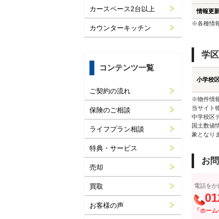
カースペース2台以上
情報更
※各種情
カウンターキッチン
学区
コンテンツ一覧
小学校
ご契約の流れ
※物件情
当サイト
保険のご相談
中学校区
国土数値
ライフプラン相談
象となり
特典・サービス
お問
売却
買取
電話をか
01
お客様の声
「ホーム