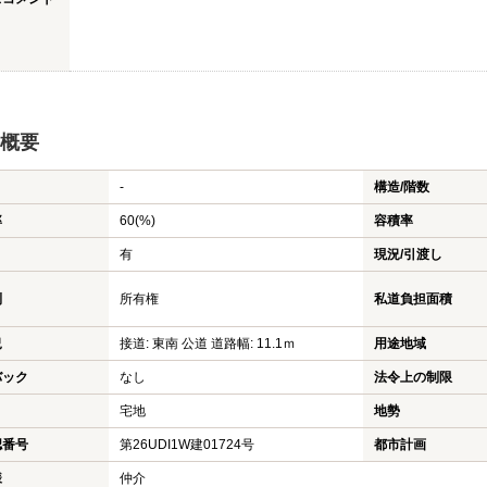
概要
-
構造/階数
率
60(%)
容積率
有
現況/引渡し
利
所有権
私道負担面積
況
接道: 東南 公道 道路幅: 11.1ｍ
用途地域
バック
なし
法令上の制限
宅地
地勢
認番号
第26UDI1W建01724号
都市計画
様
仲介