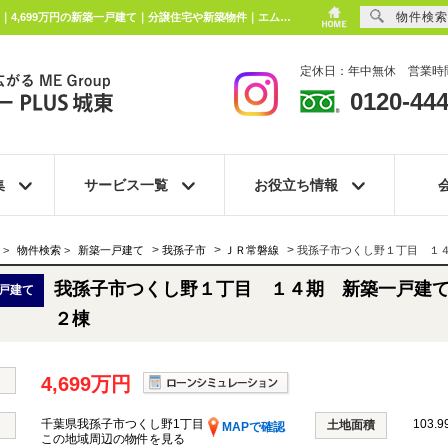
物件検索
我孫子市つくし野１丁目 １４期 新築一戸建て 全２棟 千葉県我孫子市つくし野1丁目｜4,699万円の新築一戸建て｜分譲住宅や新築物件｜エムイーPLUS城東株式会社
定休日：年中無休 営業時間
0120-444
集
サービス一覧
お役立ち情報
>
>
>
>
物件検索
>
新築一戸建て
我孫子市
ＪＲ常磐線
我孫子市つくし野１丁目 １
我孫子市つくし野１丁目 １４期 新築一戸建
戸建て
２棟
4,699万円
千葉県我孫子市つくし野1丁目
103.9
土地面積
MAPで確認
この地域周辺の物件を見る