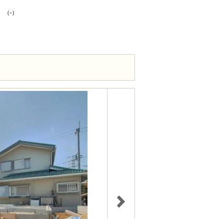
K （-）