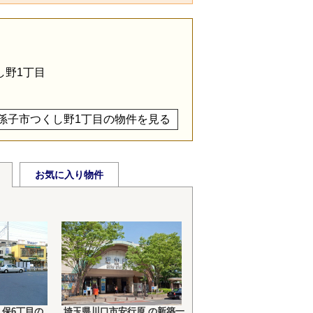
し野1丁目
孫子市つくし野1丁目の物件を見る
お気に入り物件
保6丁目の
埼玉県川口市安行原 の新築一