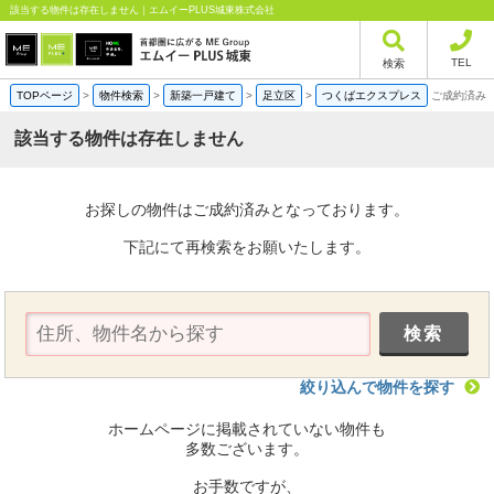
該当する物件は存在しません｜エムイーPLUS城東株式会社
TEL
検索
TOPページ
>
物件検索
>
新築一戸建て
>
足立区
>
つくばエクスプレス
ご成約済み
該当する物件は存在しません
お探しの物件はご成約済みとなっております。
下記にて再検索をお願いたします。
絞り込んで物件を探す
ホームページに掲載されていない物件も
多数ございます。
お手数ですが、