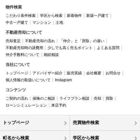
物件検索
こだわり条件検索
学区から検索
新着物件
新築一戸建て
中古一戸建て
マンション
土地
不動産売却について
売却査定
不動産売却の流れ
「仲介」と「買取」の違い
不動産売却時の諸費用
少しでも高く売るポイント
よくある質問
仲介手数料について
相続相談
当社について
トップページ
アドバイザー紹介
販売実績
会社概要
お問合せ
個人情報の取扱いについて
Instagram
コンテンツ
ご契約の流れ
保険のご相談
ライフプラン相談
売却
買取
ローンシミュレーション
来店予約
トップページ
売買物件検索
町名から検索
学区から検索