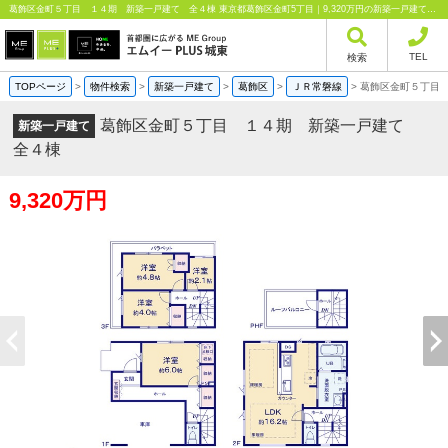
葛飾区金町５丁目 １４期 新築一戸建て 全４棟 東京都葛飾区金町5丁目｜9,320万円の新築一戸建て｜分譲住宅や新築物件｜エムイーPLUS城東株式会社
TEL
検索
TOPページ
>
物件検索
>
新築一戸建て
>
葛飾区
>
ＪＲ常磐線
>
葛飾区金町５丁目
葛飾区金町５丁目 １４期 新築一戸建て
新築一戸建て
全４棟
9,320万円