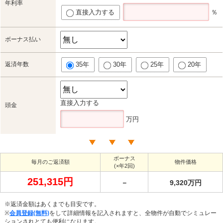
年利率
直接入力する
％
ボーナス払い
返済年数
35年
30年
25年
20年
直接入力する
頭金
万円
ボーナス
毎月のご返済額
物件価格
(×年2回)
251,315円
－
9,320万円
※返済金額はあくまでも目安です。
※
会員登録(無料)
をして詳細情報を記入されますと、全物件が自動でシミュレー
ションされとても便利になります。