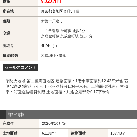
9,320万円
価格
所在地
東京都葛飾区金町5丁目
種類
新築一戸建て
ＪＲ常磐線 金町駅 徒歩3分
交通
京成金町線 京成金町駅 徒歩1分
間取り
4LDK（-）
構造/階数
木造/地上3階建
セールスコメント
準防火地域 第二種高度地区 建物面積：1階車庫面積約12.42平米含 西
側42条2項道路（セットバック持分1.34平米有、土地面積別途） 容積
率：前面道路幅員制限 土地面積：別途協定部分0.17平米有
詳細情報
完成年
2026年10月築
土地面積
61.18m²
建物面積
107.48㎡