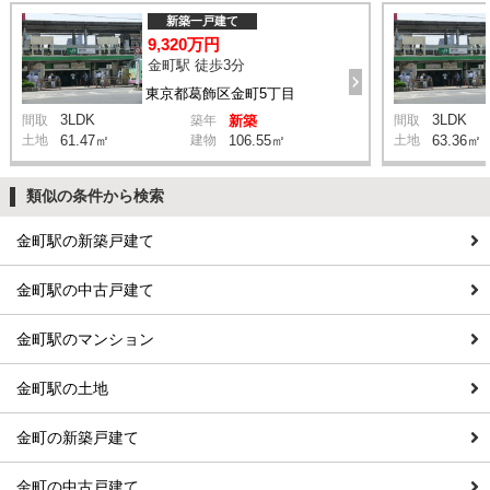
新築一戸建て
9,320万円
金町駅 徒歩3分
東京都葛飾区金町5丁目
3LDK
3LDK
間取
築年
新築
間取
土地
61.47㎡
建物
106.55㎡
土地
63.36㎡
類似の条件から検索
金町駅の新築戸建て
金町駅の中古戸建て
金町駅のマンション
金町駅の土地
金町の新築戸建て
金町の中古戸建て