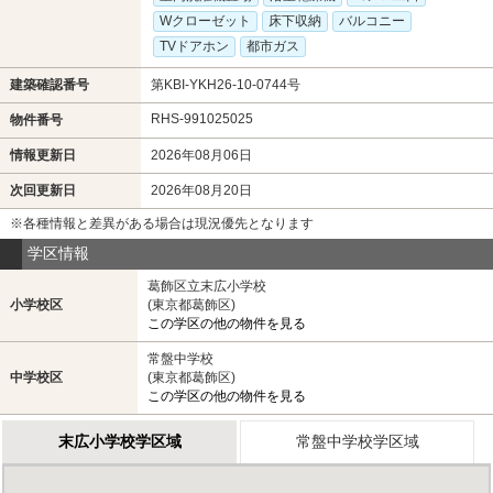
Wクローゼット
床下収納
バルコニー
TVドアホン
都市ガス
建築確認番号
第KBI-YKH26-10-0744号
RHS-991025025
物件番号
情報更新日
2026年08月06日
次回更新日
2026年08月20日
※各種情報と差異がある場合は現況優先となります
学区情報
葛飾区立末広小学校
小学校区
(東京都葛飾区)
この学区の他の物件を見る
常盤中学校
中学校区
(東京都葛飾区)
この学区の他の物件を見る
末広小学校学区域
常盤中学校学区域