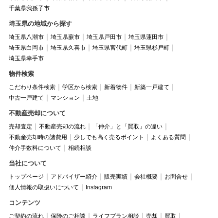
千葉県我孫子市
埼玉県の地域から探す
埼玉県八潮市
埼玉県蕨市
埼玉県戸田市
埼玉県蓮田市
埼玉県白岡市
埼玉県久喜市
埼玉県宮代町
埼玉県杉戸町
埼玉県幸手市
物件検索
こだわり条件検索
学区から検索
新着物件
新築一戸建て
中古一戸建て
マンション
土地
不動産売却について
売却査定
不動産売却の流れ
「仲介」と「買取」の違い
不動産売却時の諸費用
少しでも高く売るポイント
よくある質問
仲介手数料について
相続相談
当社について
トップページ
アドバイザー紹介
販売実績
会社概要
お問合せ
個人情報の取扱いについて
Instagram
コンテンツ
ご契約の流れ
保険のご相談
ライフプラン相談
売却
買取