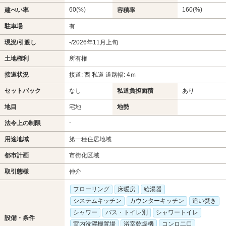
60(%)
160(%)
建ぺい率
容積率
駐車場
有
現況/引渡し
-/2026年11月上旬
土地権利
所有権
接道状況
接道: 西 私道 道路幅: 4ｍ
セットバック
なし
私道負担面積
あり
地目
宅地
地勢
-
法令上の制限
用途地域
第一種住居地域
都市計画
市街化区域
取引態様
仲介
フローリング
床暖房
給湯器
システムキッチン
カウンターキッチン
追い焚き
シャワー
バス・トイレ別
シャワートイレ
設備・条件
室内洗濯機置場
浴室乾燥機
コンロ二口