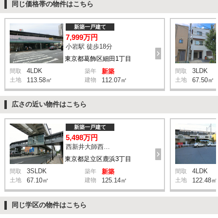
同じ価格帯の物件はこちら
新築一戸建て
7,999万円
小岩駅 徒歩18分
東京都葛飾区細田1丁目
4LDK
3LDK
間取
築年
新築
間取
土地
113.58㎡
建物
112.07㎡
土地
67.50㎡
広さの近い物件はこちら
新築一戸建て
5,498万円
西新井大師西駅 鹿浜三丁目交差点 バス14分 停歩4分
東京都足立区鹿浜3丁目
3SLDK
4LDK
間取
築年
新築
間取
土地
67.10㎡
建物
125.14㎡
土地
122.48㎡
同じ学区の物件はこちら