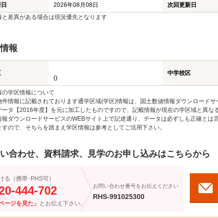
新日
2026年08月08日
次回更新日
報と差異がある場合は現況優先となります
情報
区
中学校区
()
報の学区情報について
物件情報に記載されております通学区域(学区)情報は、国土数値情報ダウンロードサ
データ【2016年度】を元に加工したものですので、記載情報が現在の学区域と異な
情報ダウンロードサービスのWEBサイト上で記述通り、データは必ずしも正確とは言
ますので、そちらを踏まえ学区情報は参考としてご活用下さい。
い合わせ、資料請求、見学のお申し込みはこちらから
ける（携帯･PHS可）
お問い合わせ番号をお伝えください
20-444-702
RHS-991025300
ページを見た」
とお伝え下さい。