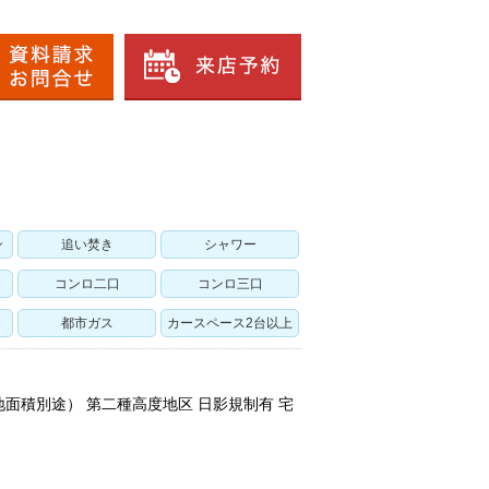
ン
追い焚き
シャワー
コンロ二口
コンロ三口
都市ガス
カースペース2台以上
地面積別途） 第二種高度地区 日影規制有 宅