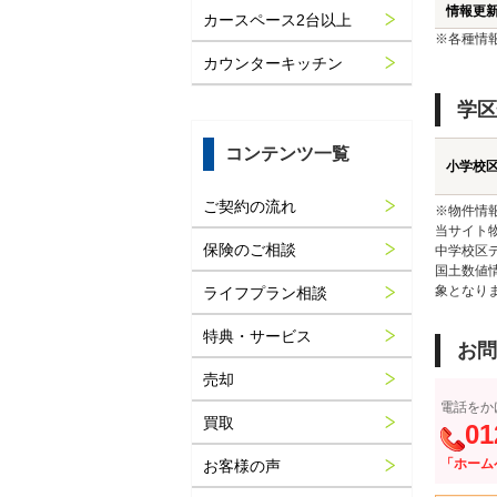
情報更
カースペース2台以上
※各種情
カウンターキッチン
学区
コンテンツ一覧
小学校
ご契約の流れ
※物件情
当サイト
保険のご相談
中学校区
国土数値
象となり
ライフプラン相談
特典・サービス
お問
売却
電話をか
買取
01
「ホーム
お客様の声