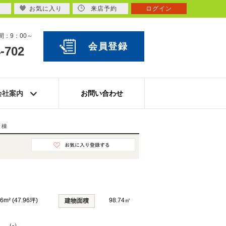
お気に入り
来店予約
ログイン
：9：00～
会員登録
-702
会社案内
お問い合わせ
２棟
56m² (47.96坪)
98.74㎡
建物面積
K （-）