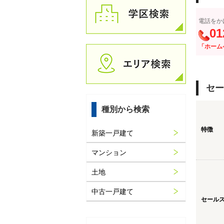
電話をか
01
「ホーム
セー
種別から検索
特徴
新築一戸建て
マンション
土地
中古一戸建て
セール