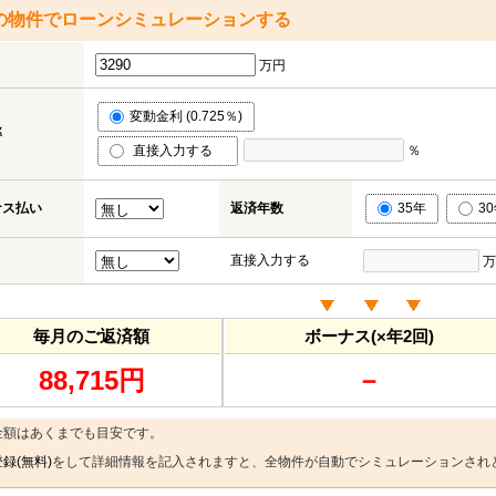
の物件でローンシミュレーションする
万円
変動金利 (0.725％)
率
直接入力する
％
ナス払い
返済年数
35年
3
直接入力する
万
毎月のご返済額
ボーナス(×年2回)
88,715円
－
金額はあくまでも目安です。
録(無料)
をして詳細情報を記入されますと、全物件が自動でシミュレーションされ