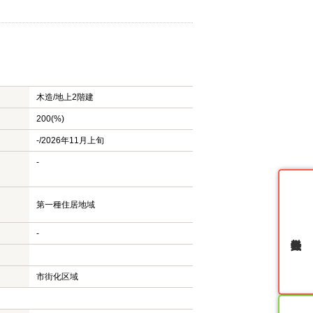
木造/
地上2階建
200(%)
-/2026年11月上旬
-
第一種住居地域
-
無料会員登録
市街化区域