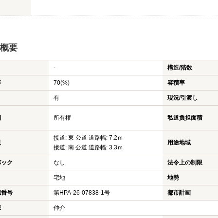
概要
-
構造/階数
率
70(%)
容積率
有
現況/引渡し
利
所有権
私道負担面積
接道: 東 公道 道路幅: 7.2ｍ
況
用途地域
接道: 南 公道 道路幅: 3.3ｍ
バック
なし
法令上の制限
宅地
地勢
認番号
第HPA-26-07838-1号
都市計画
様
仲介