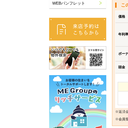
WEBパンフレット
こ
価格
年利
ボー
頭金
※返済
※
会員登