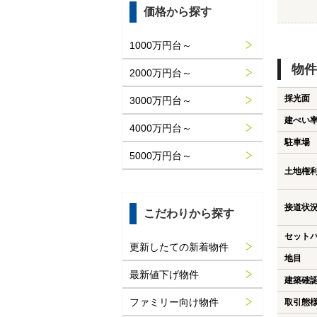
価格から探す
1000万円台～
物件
2000万円台～
採光面
3000万円台～
建ぺい
4000万円台～
駐車場
5000万円台～
土地権
接道状
こだわりから探す
セット
更新したての新着物件
地目
最新値下げ物件
建築確
ファミリー向け物件
取引態