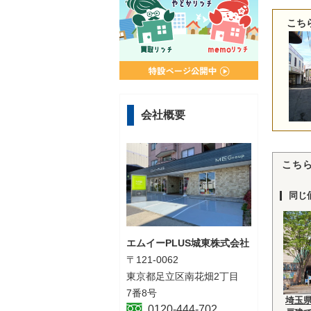
こち
会社概要
こち
同じ
エムイーPLUS城東株式会社
〒121-0062
東京都足立区南花畑2丁目
7番8号
埼玉
0120-444-702