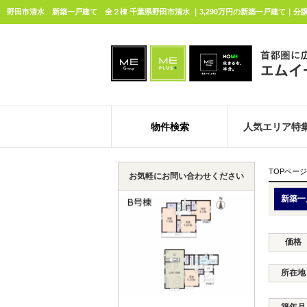
野田市清水 新築一戸建て 全２棟 千葉県野田市清水 ｜3,290万円の新築一戸建て｜分
物件検索
人気エリア特
TOPページ
お気軽にお問い合わせください
新築一
価格
所在地