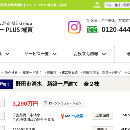
物件検索
譲住宅や新築物件｜エムイーPLUS城東株式会社
定休日：年中無休 営業時間
0120-444
集
サービス一覧
お役立ち情報
>
>
>
>
物件検索
>
新築一戸建て
野田市
東武野田線
野田市清水 新築一戸建て 全
野田市清水 新築一戸建て 全２棟
戸建て
3,290万円
千葉県野田市清水
158.
土地面積
MAPで確認
この地域周辺の物件を見る
2026年10月築
4LD