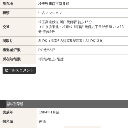
所在地
埼玉県川口市新井町
種類
中古マンション
埼玉高速鉄道 川口元郷駅 徒歩16分
交通
ＪＲ京浜東北・根岸線 川口駅 元郷六丁目郵便局 バス13
分 停歩5分
間取り
3LDK（洋室6.2/洋室5.8/洋室4.8/LDK13.9）
構造/総戸数
RC造/66戸
所在階/階数
3階階/地上7階建
セールスコメント
詳細情報
完成年
1984年1月築
採光面
南西