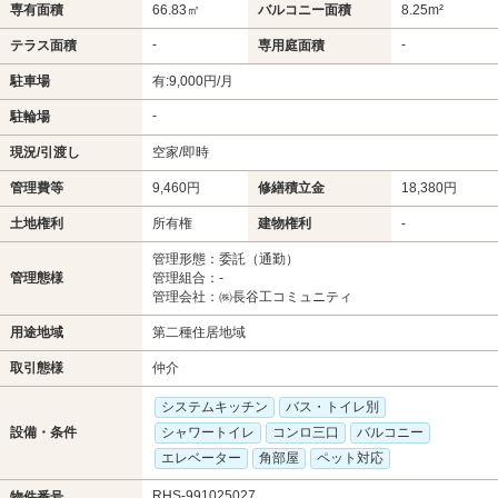
専有面積
66.83㎡
バルコニー面積
8.25m²
-
-
テラス面積
専用庭面積
駐車場
有:9,000円/月
-
駐輪場
現況/引渡し
空家/即時
管理費等
9,460円
修繕積立金
18,380円
土地権利
所有権
建物権利
-
管理形態：委託（通勤）
管理態様
管理組合：-
管理会社：㈱長谷工コミュニティ
用途地域
第二種住居地域
取引態様
仲介
システムキッチン
バス・トイレ別
設備・条件
シャワートイレ
コンロ三口
バルコニー
エレベーター
角部屋
ペット対応
RHS-991025027
物件番号