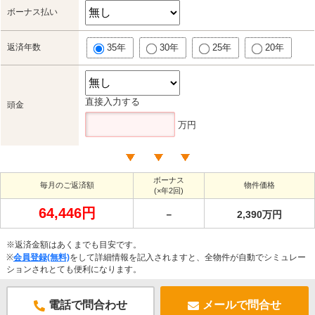
ボーナス払い
返済年数
35年
30年
25年
20年
直接入力する
頭金
万円
ボーナス
毎月のご返済額
物件価格
(×年2回)
64,446円
－
2,390万円
※返済金額はあくまでも目安です。
※
会員登録(無料)
をして詳細情報を記入されますと、全物件が自動でシミュレー
ションされとても便利になります。
電話で問合わせ
メールで問合せ