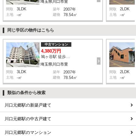
埼玉県川口市里
3LDK
2LDK
間取
築年
2007年
間取
土地
-㎡
建物
78.54㎡
土地
-㎡
同じ学区の物件はこちら
中古マンション
4,380万円
鳩ヶ谷駅 徒歩2分
埼玉県川口市里
3LDK
2LDK
間取
築年
2007年
間取
土地
-㎡
建物
78.54㎡
土地
-㎡
類似の条件から検索
川口元郷駅の新築戸建て
川口元郷駅の中古戸建て
川口元郷駅のマンション