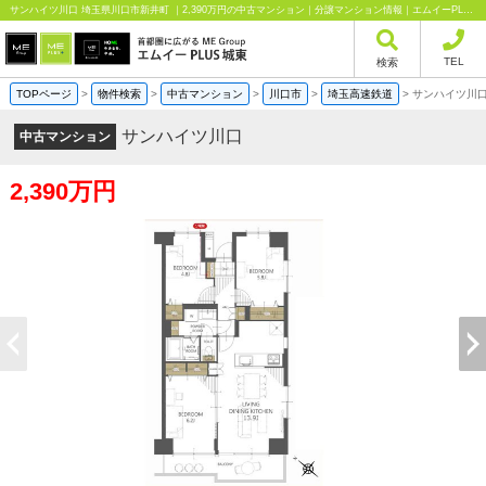
サンハイツ川口 埼玉県川口市新井町 ｜2,390万円の中古マンション｜分譲マンション情報｜エムイーPLUS城東株式会社
TEL
検索
TOPページ
>
物件検索
>
中古マンション
>
川口市
>
埼玉高速鉄道
>
サンハイツ川
サンハイツ川口
中古マンション
2,390万円