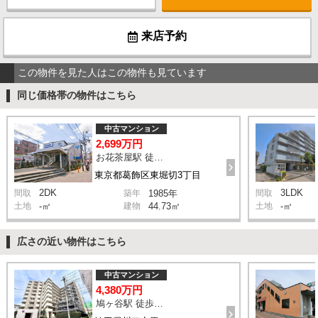
来店予約
この物件を見た人はこの物件も見ています
同じ価格帯の物件はこちら
中古マンション
2,699万円
お花茶屋駅 徒歩13分
東京都葛飾区東堀切3丁目
2DK
3LDK
間取
築年
1985年
間取
土地
-㎡
建物
44.73㎡
土地
-㎡
広さの近い物件はこちら
中古マンション
4,380万円
鳩ヶ谷駅 徒歩2分