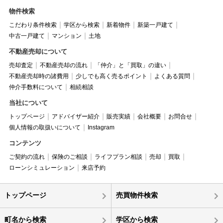
物件検索
こだわり条件検索
学区から検索
新着物件
新築一戸建て
中古一戸建て
マンション
土地
不動産売却について
売却査定
不動産売却の流れ
「仲介」と「買取」の違い
不動産売却時の諸費用
少しでも高く売るポイント
よくある質問
仲介手数料について
相続相談
当社について
トップページ
アドバイザー紹介
販売実績
会社概要
お問合せ
個人情報の取扱いについて
Instagram
コンテンツ
ご契約の流れ
保険のご相談
ライフプラン相談
売却
買取
ローンシミュレーション
来店予約
トップページ
売買物件検索
町名から検索
学区から検索