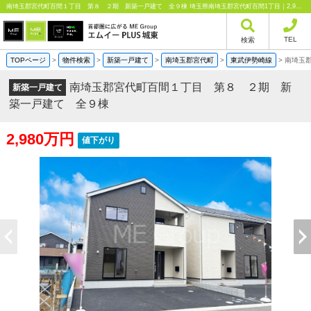
南埼玉郡宮代町百間１丁目 第８ ２期 新築一戸建て 全９棟 埼玉県南埼玉郡宮代町百間1丁目｜2,980万円の新築一戸建て｜分譲住宅や新築物件｜エムイーPLUS城東株式会社
TEL
検索
TOPページ
>
物件検索
>
新築一戸建て
>
南埼玉郡宮代町
>
東武伊勢崎線
>
南埼玉
南埼玉郡宮代町百間１丁目 第８ ２期 新
新築一戸建て
築一戸建て 全９棟
2,980万円
値下がり