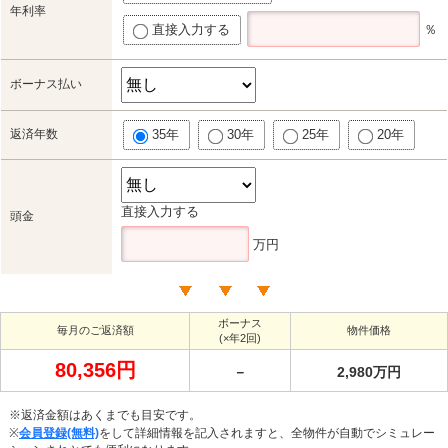
年利率
直接入力する
％
ボーナス払い
返済年数
35年
30年
25年
20年
直接入力する
頭金
万円
ボーナス
毎月のご返済額
物件価格
(×年2回)
80,356円
－
2,980万円
※返済金額はあくまでも目安です。
※
会員登録(無料)
をして詳細情報を記入されますと、全物件が自動でシミュレー