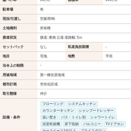
建ぺい率
容積率
駐車場
有
現況/引渡し
空家/即時
土地権利
所有権
接道状況
接道: 東南 公道 道路幅: 5ｍ
セットバック
なし
私道負担面積
-
地目
宅地
地勢
平坦
-
法令上の制限
用途地域
第一種住居地域
都市計画
市街化区域
取引態様
仲介
フローリング
システムキッチン
カウンターキッチン
シャンプードレッサー
設備・条件
追い焚き
バス・トイレ別
シャワートイレ
浴室乾燥機
床下収納
バルコニー
TVドアホン
カースペース2台以上
プライスダウン