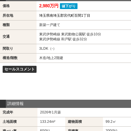
2,980万円
価格
値下がり
所在地
埼玉県南埼玉郡宮代町百間1丁目
種類
新築一戸建て
東武伊勢崎線 東武動物公園駅 徒歩10分
交通
東武伊勢崎線 和戸駅 徒歩32分
間取り
3LDK（-）
構造/階数
木造/地上2階建
セールスコメント
詳細情報
完成年
2026年1月築
土地面積
133.24m²
建物面積
99.2㎡
60(%)
200(%)