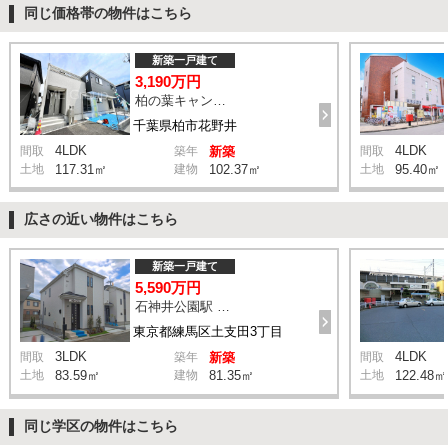
同じ価格帯の物件はこちら
新築一戸建て
3,190万円
柏の葉キャンパス駅 ライフタウン中央 バス7分 停歩5分
千葉県柏市花野井
4LDK
4LDK
間取
築年
新築
間取
土地
117.31㎡
建物
102.37㎡
土地
95.40㎡
広さの近い物件はこちら
新築一戸建て
5,590万円
石神井公園駅 橋戸小学校 バス15分 停歩4分
東京都練馬区土支田3丁目
3LDK
4LDK
間取
築年
新築
間取
土地
83.59㎡
建物
81.35㎡
土地
122.48㎡
同じ学区の物件はこちら