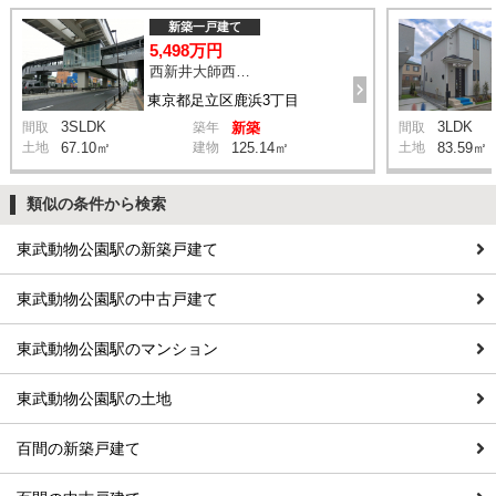
新築一戸建て
5,498万円
西新井大師西駅 鹿浜三丁目交差点 バス14分 停歩4分
東京都足立区鹿浜3丁目
3SLDK
3LDK
間取
築年
新築
間取
土地
67.10㎡
建物
125.14㎡
土地
83.59㎡
類似の条件から検索
東武動物公園駅の新築戸建て
東武動物公園駅の中古戸建て
東武動物公園駅のマンション
東武動物公園駅の土地
百間の新築戸建て