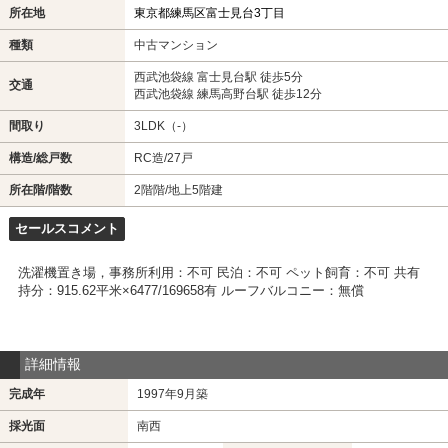
所在地
東京都練馬区富士見台3丁目
種類
中古マンション
西武池袋線 富士見台駅 徒歩5分
交通
西武池袋線 練馬高野台駅 徒歩12分
間取り
3LDK（-）
構造/総戸数
RC造/27戸
所在階/階数
2階階/地上5階建
セールスコメント
洗濯機置き場，事務所利用：不可 民泊：不可 ペット飼育：不可 共有
持分：915.62平米×6477/169658有 ルーフバルコニー：無償
詳細情報
完成年
1997年9月築
採光面
南西