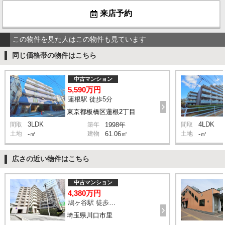
来店予約
この物件を見た人はこの物件も見ています
同じ価格帯の物件はこちら
中古マンション
5,590万円
蓮根駅 徒歩5分
東京都板橋区蓮根2丁目
3LDK
4LDK
間取
築年
1998年
間取
土地
-㎡
建物
61.06㎡
土地
-㎡
広さの近い物件はこちら
中古マンション
4,380万円
鳩ヶ谷駅 徒歩2分
埼玉県川口市里