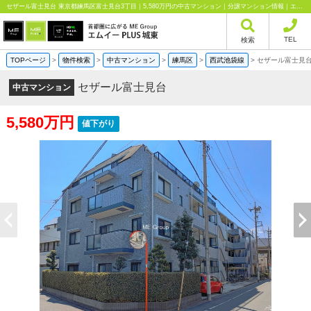
セザール富士見台 東京都練馬区富士見台3丁目｜5,580万円の中古マンション｜分譲マンション情報｜エムイーPLUS城東株式会社
TEL
検索
TOPページ
>
物件検索
>
中古マンション
>
練馬区
>
西武池袋線
>
セザール富士見
セザール富士見台
中古マンション
5,580万円
値下がり