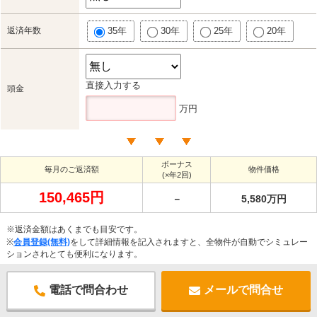
返済年数
35年
30年
25年
20年
直接入力する
頭金
万円
ボーナス
毎月のご返済額
物件価格
(×年2回)
150,465円
－
5,580万円
※返済金額はあくまでも目安です。
※
会員登録(無料)
をして詳細情報を記入されますと、全物件が自動でシミュレー
ションされとても便利になります。
電話で問合わせ
メールで問合せ