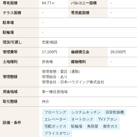
専有面積
64.77㎡
バルコニー面積
-
-
-
テラス面積
専用庭面積
-
駐車場
-
駐輪場
現況/引渡し
空家/相談
管理費等
17,100円
修繕積立金
26,030円
土地権利
所有権
建物権利
-
管理形態：委託（通勤）
管理態様
管理組合：あり
管理会社：日本ハウズイング株式会社
用途地域
第一種住居地域
取引態様
仲介
フローリング
システムキッチン
浴室乾燥機
エレベーター
オートロック
TVドアホン
設備・条件
宅配ボックス
駐輪場
角部屋
都市ガス
プライスダウン