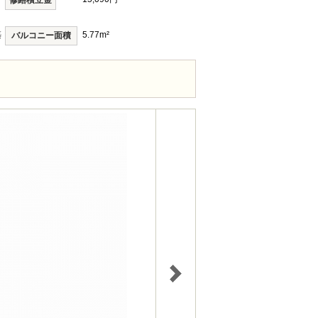
修繕積立金
築
5.77m²
バルコニー面積