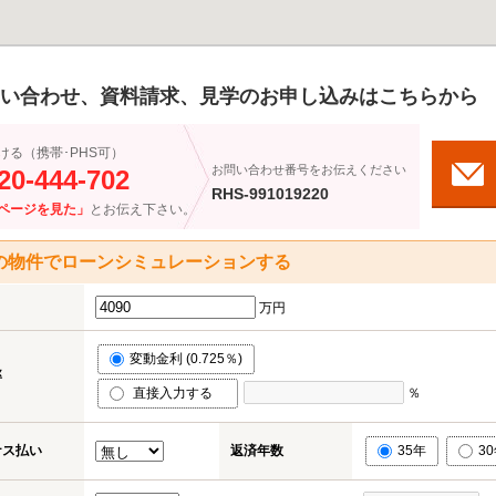
い合わせ、資料請求、見学のお申し込みはこちらから
ける（携帯･PHS可）
お問い合わせ番号をお伝えください
20-444-702
RHS-991019220
ページを見た」
とお伝え下さい。
の物件でローンシミュレーションする
万円
変動金利 (0.725％)
率
直接入力する
％
ナス払い
返済年数
35年
3