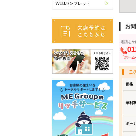
WEBパンフレット
お問
電話をか
01
「ホーム
こ
価格
年利
ボー