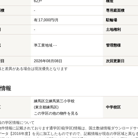
62戸
構造
面積
-
専用庭面積
有:17,000円/月
駐輪場
利
-
土地権利
域
準工業地域 - -
管理態様
新日
2026年08月08日
次回更新日
報と差異がある場合は現況優先となります
情報
練馬区立練馬第三小学校
区
(東京都練馬区)
中学校区
この学区の他の物件を見る
報の学区情報について
物件情報に記載されております通学区域(学区)情報は、国土数値情報ダウンロードサ
データ【2016年度】を元に加工したものですので、記載情報が現在の学区域と異な