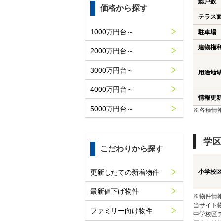
総戸数
価格から探す
テラス
1000万円台～
駐車場
建物権
2000万円台～
3000万円台～
用途地
4000万円台～
情報更
5000万円台～
※各種情
学区
こだわりから探す
更新したての新着物件
小学校
最新値下げ物件
※物件情
当サイト
ファミリー向け物件
中学校区