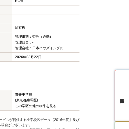
RC造
-
-
所有権
管理形態：委託（通勤）
管理組合：-
管理会社：日本ハウズイング㈱
2026年08月22日
貫井中学校
無料会員登録
(東京都練馬区)
この学区の他の物件を見る
ービスが提供する小学校区データ【2016年度】及び
る場合がございます。