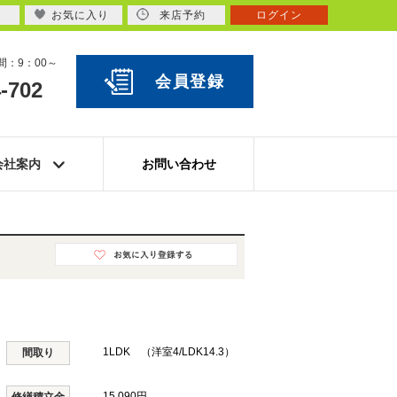
お気に入り
来店予約
ログイン
：9：00～
会員登録
-702
会社案内
お問い合わせ
1LDK （洋室4/LDK14.3）
間取り
15,090円