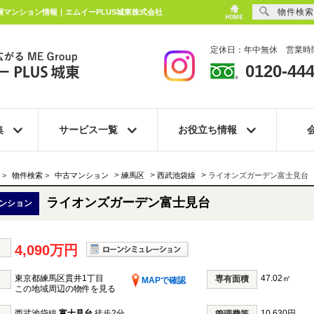
物件検索
譲マンション情報｜エムイーPLUS城東株式会社
定休日：年中無休 営業時間
0120-444
集
サービス一覧
お役立ち情報
>
>
>
>
物件検索
>
中古マンション
練馬区
西武池袋線
ライオンズガーデン富士見台
ライオンズガーデン富士見台
ンション
4,090万円
東京都練馬区貫井1丁目
47.02㎡
専有面積
MAPで確認
この地域周辺の物件を見る
西武池袋線
富士見台
徒歩2分
10,630円