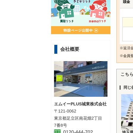
頭金
※返済
会社概要
※
会員登
こち
同じ
エムイーPLUS城東株式会社
〒121-0062
東京都足立区南花畑2丁目
7番8号
0120-444-702
埼玉