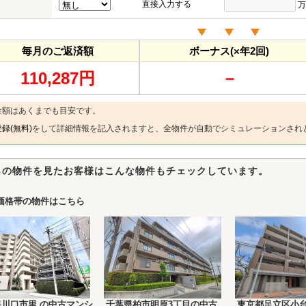
直接入力する
万
毎月のご返済額
ボーナス(×年2回)
110,287円
－
金額はあくまでも目安です。
録(無料)
をして詳細情報を記入されますと、全物件が自動でシミュレーションされ
らの物件を見たお客様はこんな物件もチェックしています。
価格帯の物件はこちら
県川口市里 の中古マンシ
千葉県柏市明原3丁目の中古
東京都足立区小台