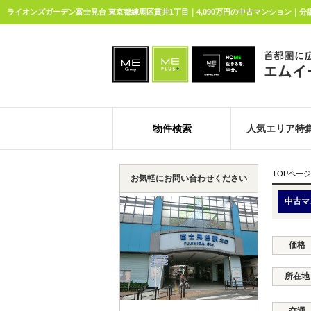
ライオンズガーデン富士見台 東京都練馬区貫井1丁目｜4,090万円の中古マンション｜分
物件検索
人気エリア特
TOPページ
お気軽にお問い合わせください
中古マ
価格
所在地