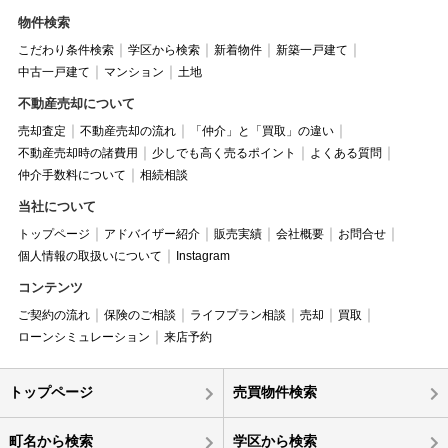
物件検索
こだわり条件検索
学区から検索
新着物件
新築一戸建て
中古一戸建て
マンション
土地
不動産売却について
売却査定
不動産売却の流れ
「仲介」と「買取」の違い
不動産売却時の諸費用
少しでも高く売るポイント
よくある質問
仲介手数料について
相続相談
当社について
トップページ
アドバイザー紹介
販売実績
会社概要
お問合せ
個人情報の取扱いについて
Instagram
コンテンツ
ご契約の流れ
保険のご相談
ライフプラン相談
売却
買取
ローンシミュレーション
来店予約
トップページ
売買物件検索
町名から検索
学区から検索