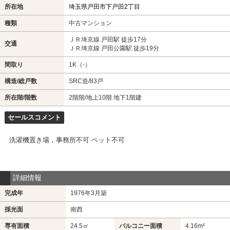
所在地
埼玉県戸田市下戸田2丁目
種類
中古マンション
ＪＲ埼京線 戸田駅 徒歩17分
交通
ＪＲ埼京線 戸田公園駅 徒歩19分
間取り
1K（-）
構造/総戸数
SRC造/83戸
所在階/階数
2階階/地上10階 地下1階建
セールスコメント
洗濯機置き場，事務所不可 ペット不可
詳細情報
完成年
1976年3月築
採光面
南西
専有面積
24.5㎡
バルコニー面積
4.16m²