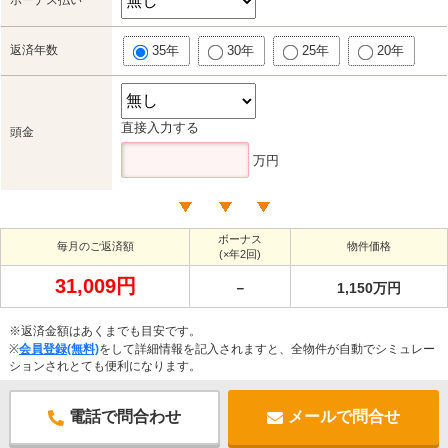
ボーナス払い
返済年数
35年
30年
25年
20年
直接入力する
頭金
万円
ボーナス
毎月のご返済額
物件価格
(×年2回)
31,009円
－
1,150万円
※返済金額はあくまでも目安です。
※
会員登録(無料)
をして詳細情報を記入されますと、全物件が自動でシミュレー
ションされとても便利になります。
電話で問合わせ
メールで問合せ