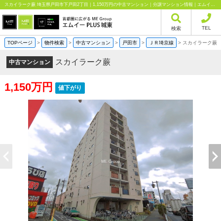
スカイラーク蕨 埼玉県戸田市下戸田2丁目｜1,150万円の中古マンション｜分譲マンション情報｜エムイーPLUS城東株式会社
TEL
検索
TOPページ
>
物件検索
>
中古マンション
>
戸田市
>
ＪＲ埼京線
>
スカイラーク蕨
スカイラーク蕨
中古マンション
1,150万円
値下がり