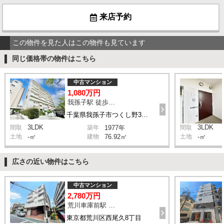
来店予約
この物件を見た人はこの物件も見ています
同じ価格帯の物件はこちら
中古マンション
1,080万円
我孫子駅 徒歩17分
千葉県我孫子市つくし野3丁目
3LDK
3LDK
間取
築年
1977年
間取
土地
-㎡
建物
76.92㎡
土地
-㎡
広さの近い物件はこちら
中古マンション
2,780万円
荒川車庫前駅 徒歩3分
東京都荒川区西尾久8丁目