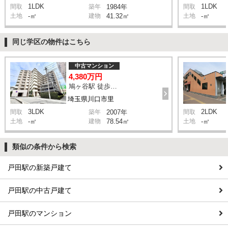
1LDK
1LDK
間取
築年
1984年
間取
土地
-㎡
建物
41.32㎡
土地
-㎡
同じ学区の物件はこちら
中古マンション
4,380万円
鳩ヶ谷駅 徒歩2分
埼玉県川口市里
3LDK
2LDK
間取
築年
2007年
間取
土地
-㎡
建物
78.54㎡
土地
-㎡
類似の条件から検索
戸田駅の新築戸建て
戸田駅の中古戸建て
戸田駅のマンション