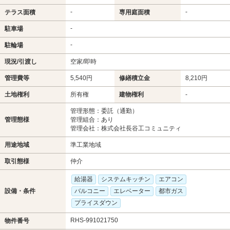
-
-
テラス面積
専用庭面積
-
駐車場
-
駐輪場
現況/引渡し
空家/即時
管理費等
5,540円
修繕積立金
8,210円
土地権利
所有権
建物権利
-
管理形態：委託（通勤）
管理態様
管理組合：あり
管理会社：株式会社長谷工コミュニティ
用途地域
準工業地域
取引態様
仲介
給湯器
システムキッチン
エアコン
設備・条件
バルコニー
エレベーター
都市ガス
プライスダウン
RHS-991021750
物件番号