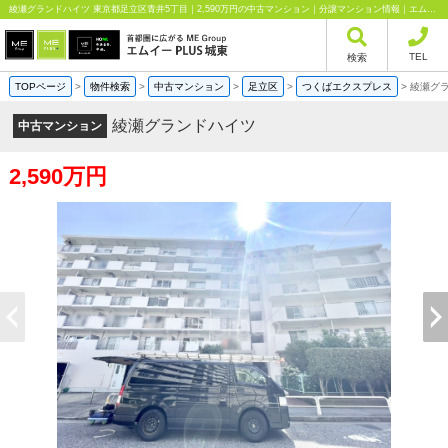
綾瀬グランドハイツ 東京都足立区青井5丁目｜2,590万円の中古マンション｜分譲マンション情報｜エムイーPLUS城東株式会社
TEL
検索
TOPページ
>
物件検索
>
中古マンション
>
足立区
>
つくばエクスプレス
>
綾瀬グ
綾瀬グランドハイツ
中古マンション
2,590万円