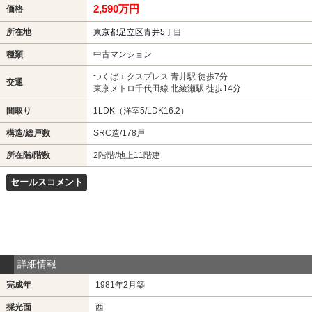
2,590万円
価格
所在地
東京都足立区青井5丁目
種類
中古マンション
つくばエクスプレス 青井駅 徒歩7分
交通
東京メトロ千代田線 北綾瀬駅 徒歩14分
間取り
1LDK（洋室5/LDK16.2）
構造/総戸数
SRC造/178戸
所在階/階数
2階階/地上11階建
セールスコメント
詳細情報
完成年
1981年2月築
採光面
西