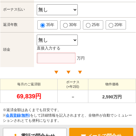
ボーナス払い
返済年数
35年
30年
25年
20年
直接入力する
頭金
万円
ボーナス
毎月のご返済額
物件価格
(×年2回)
69,839円
－
2,590万円
※返済金額はあくまでも目安です。
※
会員登録(無料)
をして詳細情報を記入されますと、全物件が自動でシミュレー
ションされとても便利になります。
電話で問合わせ
メールで問合せ