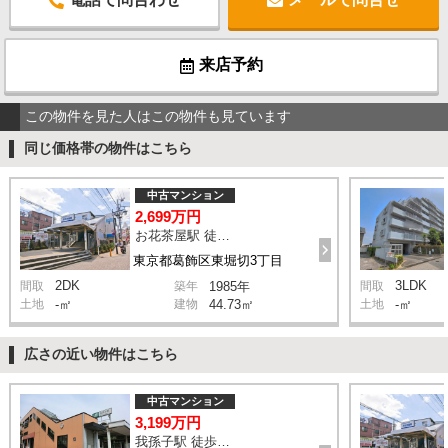
来店予約
この物件を見た人はこの物件も見ています
同じ価格帯の物件はこちら
中古マンション
2,699万円
お花茶屋駅 徒歩13分
東京都葛飾区東堀切3丁目
2DK
3LDK
間取
築年
1985年
間取
土地
-㎡
建物
44.73㎡
土地
-㎡
広さの近い物件はこちら
中古マンション
3,199万円
我孫子駅 徒歩2分