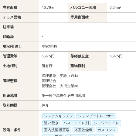
専有面積
46.79㎡
バルコニー面積
6.24m²
-
-
テラス面積
専用庭面積
-
駐車場
-
駐輪場
現況/引渡し
空家/即時
管理費等
6,975円
修繕積立金
6,975円
土地権利
所有権
建物権利
-
管理形態：委託（通勤）
管理態様
管理組合：-
管理会社：大成企業㈱
用途地域
第一種中高層住居専用地域
取引態様
仲介
システムキッチン
シャンプードレッサー
追い焚き
バス・トイレ別
シャワートイレ
設備・条件
室内洗濯機置場
浴室乾燥機
ガスコンロ