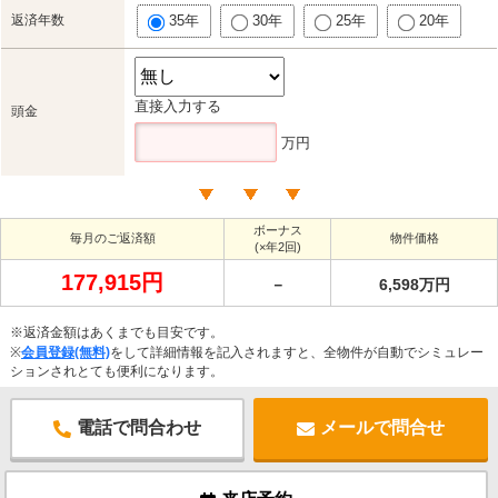
返済年数
35年
30年
25年
20年
直接入力する
頭金
万円
ボーナス
毎月のご返済額
物件価格
(×年2回)
177,915円
－
6,598万円
※返済金額はあくまでも目安です。
※
会員登録(無料)
をして詳細情報を記入されますと、全物件が自動でシミュレー
ションされとても便利になります。
電話で問合わせ
メールで問合せ