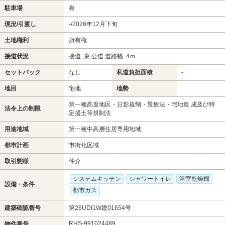
駐車場
有
現況/引渡し
-/2026年12月下旬
土地権利
所有権
接道状況
接道: 東 公道 道路幅: 4ｍ
セットバック
なし
私道負担面積
-
地目
宅地
地勢
第一種高度地区・日影規制・景観法・宅地造 成及び特
法令上の制限
定盛土等規制法
用途地域
第一種中高層住居専用地域
都市計画
市街化区域
取引態様
仲介
システムキッチン
シャワートイレ
浴室乾燥機
設備・条件
都市ガス
建築確認番号
第26UDI1W建01654号
RHS-991024489
物件番号