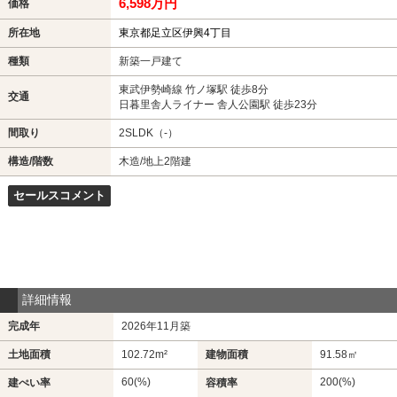
6,598万円
価格
所在地
東京都足立区伊興4丁目
種類
新築一戸建て
東武伊勢崎線 竹ノ塚駅 徒歩8分
交通
日暮里舎人ライナー 舎人公園駅 徒歩23分
間取り
2SLDK（-）
構造/階数
木造/地上2階建
セールスコメント
詳細情報
完成年
2026年11月築
土地面積
102.72m²
建物面積
91.58㎡
60(%)
200(%)
建ぺい率
容積率