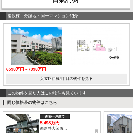
来店予約
複数棟・分譲地・同一マンション紹介
6598万円～7398万円
足立区伊興4丁目の物件を見る
この物件を見た人はこの物件も見ています
同じ価格帯の物件はこちら
新築一戸建て
5,498万円
西新井大師西駅 鹿浜三丁目交差点 バス14分 停歩4分