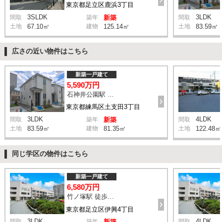
東京都足立区鹿浜3丁目
3SLDK
3LDK
間取
築年
新築
間取
土地
67.10㎡
建物
125.14㎡
土地
83.59㎡
広さの近い物件はこちら
新築一戸建て
5,590万円
石神井公園駅 橋戸小学校 バス15分 停歩4分
東京都練馬区土支田3丁目
3LDK
4LDK
間取
築年
新築
間取
土地
83.59㎡
建物
81.35㎡
土地
122.48㎡
同じ学区の物件はこちら
新築一戸建て
6,580万円
竹ノ塚駅 徒歩13分
東京都足立区伊興4丁目
3LDK
4LDK
間取
築年
新築
間取