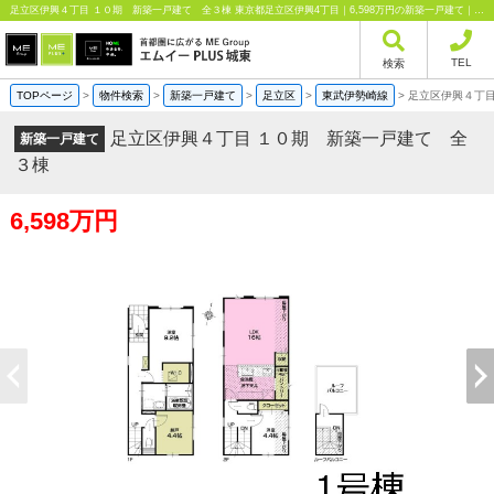
足立区伊興４丁目 １０期 新築一戸建て 全３棟 東京都足立区伊興4丁目｜6,598万円の新築一戸建て｜分譲住宅や新築物件｜エムイーPLUS城東株式会社
TEL
検索
TOPページ
>
物件検索
>
新築一戸建て
>
足立区
>
東武伊勢崎線
>
足立区伊興４丁目
足立区伊興４丁目 １０期 新築一戸建て 全
新築一戸建て
３棟
6,598万円